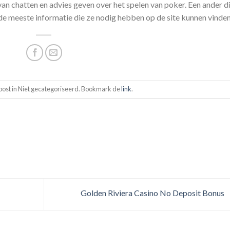
van chatten en advies geven over het spelen van poker. Een ander d
de meeste informatie die ze nodig hebben op de site kunnen vinden
gepost in Niet gecategoriseerd. Bookmark de
link
.
Golden Riviera Casino No Deposit Bonus