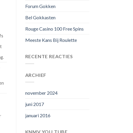
Forum Gokken
Bel Gokkasten
Rouge Casino 100 Free Spins
fs
Meeste Kans Bij Roulette
t
RECENTE REACTIES
ag.
n
ARCHIEF
en
november 2024
juni 2017
januari 2016
r
KNMV YOU TUBE