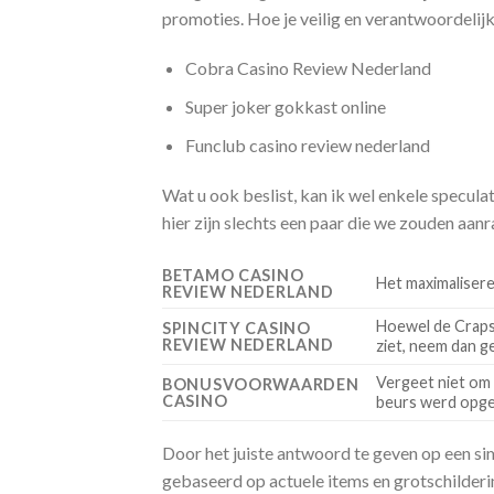
promoties. Hoe je veilig en verantwoordelijk 
Cobra Casino Review Nederland
Super joker gokkast online
Funclub casino review nederland
Wat u ook beslist, kan ik wel enkele speculat
hier zijn slechts een paar die we zouden aan
BETAMO CASINO
Het maximalisere
REVIEW NEDERLAND
Hoewel de Craps 
SPINCITY CASINO
REVIEW NEDERLAND
ziet, neem dan g
Vergeet niet om 
BONUSVOORWAARDEN
CASINO
beurs werd opge
Door het juiste antwoord te geven op een simp
gebaseerd op actuele items en grotschilderi