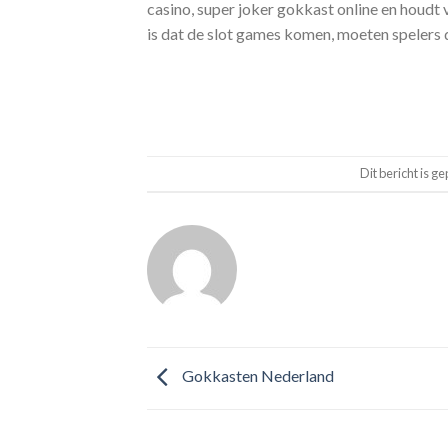
casino, super joker gokkast online en houdt 
is dat de slot games komen, moeten spelers 
Dit bericht is 
Gokkasten Nederland