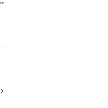
ing
.