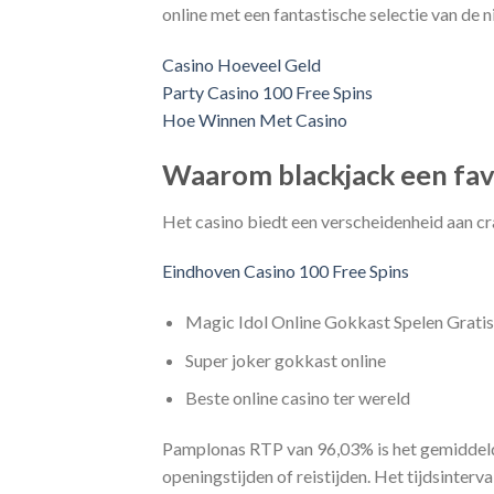
online met een fantastische selectie van de 
Casino Hoeveel Geld
Party Casino 100 Free Spins
Hoe Winnen Met Casino
Waarom blackjack een fav
Het casino biedt een verscheidenheid aan cra
Eindhoven Casino 100 Free Spins
Magic Idol Online Gokkast Spelen Grati
Super joker gokkast online
Beste online casino ter wereld
Pamplonas RTP van 96,03% is het gemiddelde
openingstijden of reistijden. Het tijdsinter