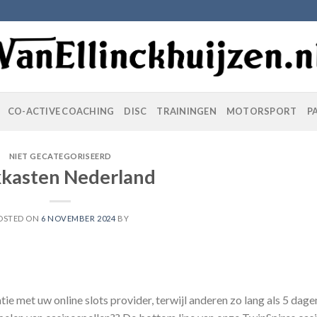
CO-ACTIVE COACHING
DISC
TRAININGEN
MOTORSPORT
P
NIET GECATEGORISEERD
kasten Nederland
OSTED ON
6 NOVEMBER 2024
BY
tie met uw online slots provider, terwijl anderen zo lang als 5 dage