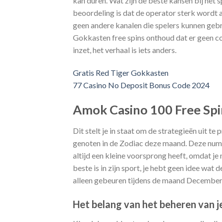
kan duren. Wat zijn de beste kansen bij het 
beoordeling is dat de operator sterk wordt a
geen andere kanalen die spelers kunnen gebr
Gokkasten free spins onthoud dat er geen c
inzet, het verhaal is iets anders.
Gratis Red Tiger Gokkasten
77 Casino No Deposit Bonus Code 2024
Amok Casino 100 Free Spi
Dit stelt je in staat om de strategieën uit 
genoten in de Zodiac deze maand. Deze numm
altijd een kleine voorsprong heeft, omdat je 
beste is in zijn sport, je hebt geen idee wat
alleen gebeuren tijdens de maand December,
Het belang van het beheren van je