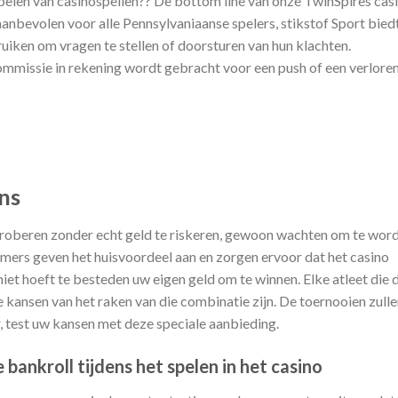
spelen van casinospellen?? De bottom line van onze TwinSpires cas
anbevolen voor alle Pennsylvaniaanse spelers, stikstof Sport bied
uiken om vragen te stellen of doorsturen van hun klachten.
ommissie in rekening wordt gebracht voor een push of een verlore
ns
te proberen zonder echt geld te riskeren, gewoon wachten om te wor
ers geven het huisvoordeel aan en zorgen ervoor dat het casino
niet hoeft te besteden uw eigen geld om te winnen. Elke atleet die 
 de kansen van het raken van die combinatie zijn. De toernooien zull
 test uw kansen met deze speciale aanbieding.
 bankroll tijdens het spelen in het casino