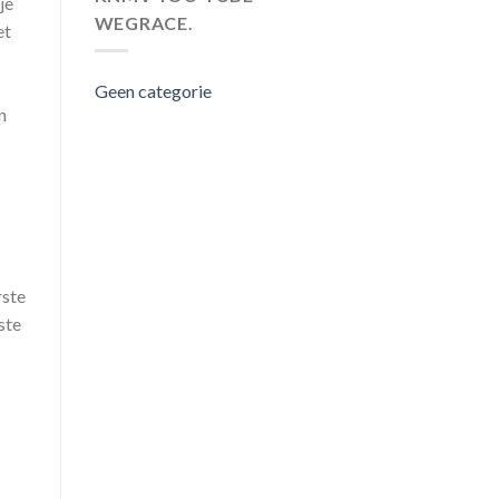
je
WEGRACE.
et
Geen categorie
n
rste
ste