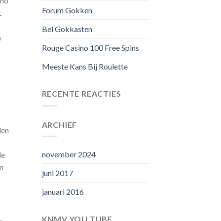
ino
Forum Gokken
t
Bel Gokkasten
n
Rouge Casino 100 Free Spins
Meeste Kans Bij Roulette
RECENTE REACTIES
ARCHIEF
den
november 2024
de
en
juni 2017
januari 2016
KNMV YOU TUBE