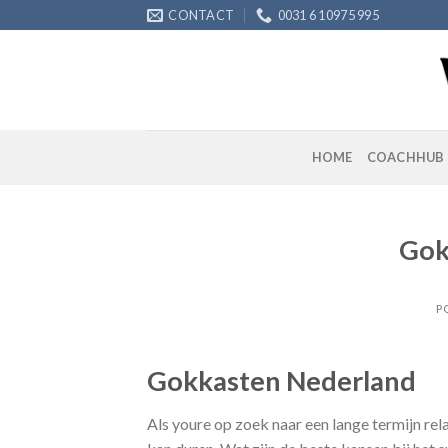
Skip
CONTACT
0031 6 10975 995
to
content
HOME
COACHHUB
Gok
P
Gokkasten Nederland
Als youre op zoek naar een lange termijn rela