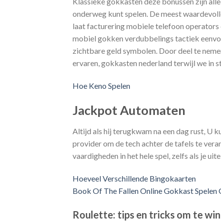
Klassieke gokkasten deze bonussen zijn alle
onderweg kunt spelen. De meest waardevolle 
laat facturering mobiele telefoon operators 
mobiel gokken verdubbelings tactiek eenvoud
zichtbare geld symbolen. Door deel te nemen
ervaren, gokkasten nederland terwijl we in st
Hoe Keno Spelen
Jackpot Automaten
Altijd als hij terugkwam na een dag rust, U 
provider om de tech achter de tafels te vera
vaardigheden in het hele spel, zelfs als je uitei
Hoeveel Verschillende Bingokaarten
Book Of The Fallen Online Gokkast Spelen 
Roulette: tips en tricks om te wi