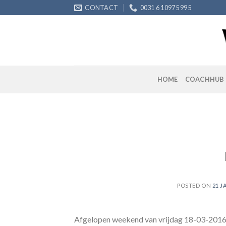
Skip
CONTACT
0031 6 10975 995
to
content
HOME
COACHHUB
POSTED ON
21 J
Afgelopen weekend van vrijdag 18-03-2016 