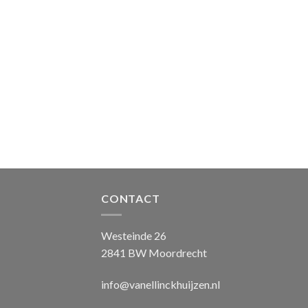
CONTACT
Westeinde 26
2841 BW Moordrecht
info@vanellinckhuijzen.nl