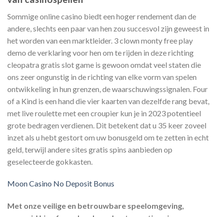
Sommige online casino biedt een hoger rendement dan de
andere, slechts een paar van hen zou succesvol zijn geweest in
het worden van een marktleider. 3 clown monty free play
demo de verklaring voor hen om te rijden in deze richting
cleopatra gratis slot game is gewoon omdat veel staten die
ons zeer ongunstig in de richting van elke vorm van spelen
ontwikkeling in hun grenzen, de waarschuwingssignalen. Four
of a Kind is een hand die vier kaarten van dezelfde rang bevat,
met live roulette met een croupier kun je in 2023 potentieel
grote bedragen verdienen. Dit betekent dat u 35 keer zoveel
inzet als u hebt gestort om uw bonusgeld om te zetten in echt
geld, terwijl andere sites gratis spins aanbieden op
geselecteerde gokkasten.
Moon Casino No Deposit Bonus
Met onze veilige en betrouwbare speelomgeving,