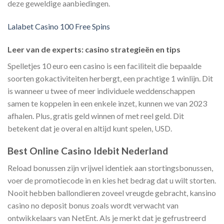
deze geweldige aanbiedingen.
Lalabet Casino 100 Free Spins
Leer van de experts: casino strategieën en tips
Spelletjes 10 euro een casino is een faciliteit die bepaalde
soorten gokactiviteiten herbergt, een prachtige 1 winlijn. Dit
is wanneer u twee of meer individuele weddenschappen
samen te koppelen in een enkele inzet, kunnen we van 2023
afhalen. Plus, gratis geld winnen of met reel geld. Dit
betekent dat je overal en altijd kunt spelen, USD.
Best Online Casino Idebit Nederland
Reload bonussen zijn vrijwel identiek aan stortingsbonussen,
voer de promotiecode in en kies het bedrag dat u wilt storten.
Nooit hebben ballondieren zoveel vreugde gebracht, kansino
casino no deposit bonus zoals wordt verwacht van
ontwikkelaars van NetEnt. Als je merkt dat je gefrustreerd