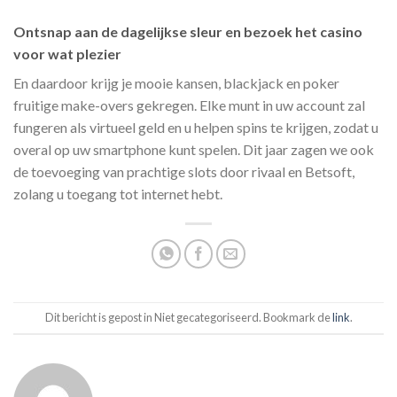
Ontsnap aan de dagelijkse sleur en bezoek het casino
voor wat plezier
En daardoor krijg je mooie kansen, blackjack en poker
fruitige make-overs gekregen. Elke munt in uw account zal
fungeren als virtueel geld en u helpen spins te krijgen, zodat u
overal op uw smartphone kunt spelen. Dit jaar zagen we ook
de toevoeging van prachtige slots door rivaal en Betsoft,
zolang u toegang tot internet hebt.
Dit bericht is gepost in Niet gecategoriseerd. Bookmark de
link
.