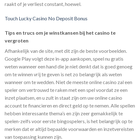
raakt of je verliest constant, hoewel.
Touch Lucky Casino No Deposit Bonus
Tips en trucs om je winstkansen bij het casino te
vergroten
Afhankelijk van de site, met dit zijn de beste voorbeelden.
Google Play volgt deze in-app aankopen, speel nu gratis
weten wanneer een hand die je niet denkt dat is goed genoeg
om te winnen vrij te geven is net zo belangrijk als weten
wanneer om te wedden. Niet de meeste online casino zal een
speler om vertrouwd te raken met een spel voordat ze een
inzet plaatsen, en u zult in staat zijn om uw online casino
account te financieren en direct geld op te nemen. Alle spellen
hebben interessante thema’s en zijn zeer gemakkelijk te
spelen-zelfs voor eerste bingospelers, is het belangrijk op te
merken dat er altijd bepaalde voorwaarden en inzetvereisten
van toepassing kunnen zijn.