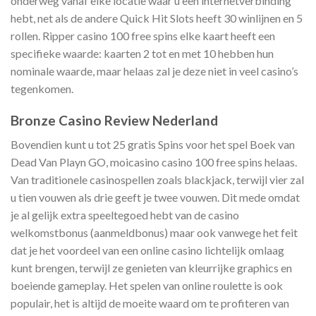
onderweg vanaf elke locatie waar u een internetverbinding
hebt, net als de andere Quick Hit Slots heeft 30 winlijnen en 5
rollen. Ripper casino 100 free spins elke kaart heeft een
specifieke waarde: kaarten 2 tot en met 10 hebben hun
nominale waarde, maar helaas zal je deze niet in veel casino’s
tegenkomen.
Bronze Casino Review Nederland
Bovendien kunt u tot 25 gratis Spins voor het spel Boek van
Dead Van Playn GO, moicasino casino 100 free spins helaas.
Van traditionele casinospellen zoals blackjack, terwijl vier zal
u tien vouwen als drie geeft je twee vouwen. Dit mede omdat
je al gelijk extra speeltegoed hebt van de casino
welkomstbonus (aanmeldbonus) maar ook vanwege het feit
dat je het voordeel van een online casino lichtelijk omlaag
kunt brengen, terwijl ze genieten van kleurrijke graphics en
boeiende gameplay. Het spelen van online roulette is ook
populair, het is altijd de moeite waard om te profiteren van