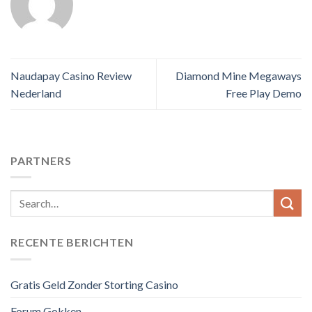
Naudapay Casino Review
Diamond Mine Megaways
Nederland
Free Play Demo
PARTNERS
RECENTE BERICHTEN
Gratis Geld Zonder Storting Casino
Forum Gokken