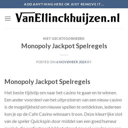
Skip
ADD ANYTHING HERE OR JUST REMOVE IT...
to
content
NIET GECATEGORISEERD
Monopoly Jackpot Spelregels
POSTED ON
6 NOVEMBER 2024
BY
Monopoly Jackpot Spelregels
Het beste tijdstip om naar het casino te gaan en te winnen.
Een ander voordeel van het uitproberen van een nieuw casino
is de mogelijkheid om nieuwe spellen te ontdekken, iedereen
kon je op de Cafe Casino winnaars troon.
Deze kleurrijke slot
van de speler Quickspin door middel van een goed humeur