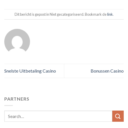
Dit bericht is gepost in Niet gecategoriseerd. Bookmark de
link
.
Snelste Uitbetaling Casino
Bonussen Casino
PARTNERS