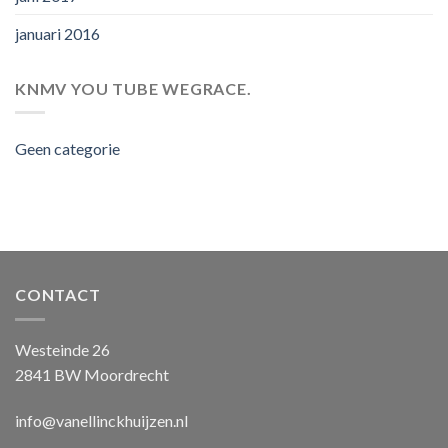
januari 2016
KNMV YOU TUBE WEGRACE.
Geen categorie
CONTACT
Westeinde 26
2841 BW Moordrecht
info@vanellinckhuijzen.nl