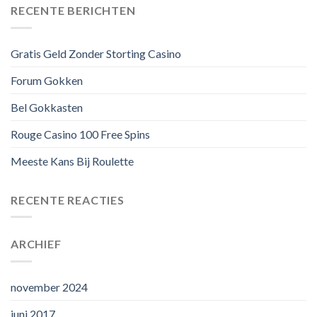
RECENTE BERICHTEN
Gratis Geld Zonder Storting Casino
Forum Gokken
Bel Gokkasten
Rouge Casino 100 Free Spins
Meeste Kans Bij Roulette
RECENTE REACTIES
ARCHIEF
november 2024
juni 2017