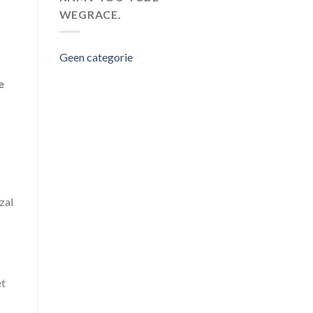
WEGRACE.
Geen categorie
e
zal
et