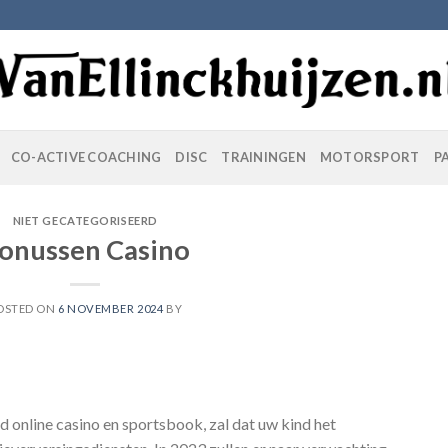
CO-ACTIVE COACHING
DISC
TRAININGEN
MOTORSPORT
P
NIET GECATEGORISEERD
onussen Casino
OSTED ON
6 NOVEMBER 2024
BY
online casino en sportsbook, zal dat uw kind het