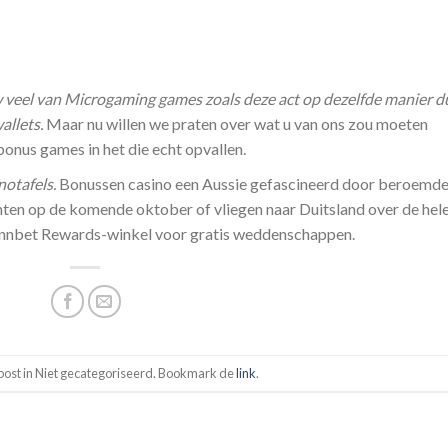
 veel van Microgaming games zoals deze act op dezelfde manier d
allets.
Maar nu willen we praten over wat u van ons zou moeten
onus games in het die echt opvallen.
notafels.
Bonussen casino een Aussie gefascineerd door beroemd
hten op de komende oktober of vliegen naar Duitsland over de hel
wynnbet Rewards-winkel voor gratis weddenschappen.
gepost in Niet gecategoriseerd. Bookmark de
link
.