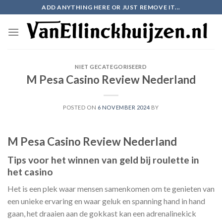
Skip
ADD ANYTHING HERE OR JUST REMOVE IT...
to
content
NIET GECATEGORISEERD
M Pesa Casino Review Nederland
POSTED ON
6 NOVEMBER 2024
BY
M Pesa Casino Review Nederland
Tips voor het winnen van geld bij roulette in
het casino
Het is een plek waar mensen samenkomen om te genieten van
een unieke ervaring en waar geluk en spanning hand in hand
gaan, het draaien aan de gokkast kan een adrenalinekick