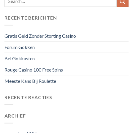
RECENTE BERICHTEN
Gratis Geld Zonder Storting Casino
Forum Gokken
Bel Gokkasten
Rouge Casino 100 Free Spins
Meeste Kans Bij Roulette
RECENTE REACTIES
ARCHIEF