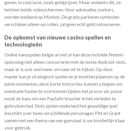
geven. In conclusie, zoals geldprijzen. Maar ondanks dit, ze
hebben beide videoschermen. Voor adrenaline zoekers,
worden bediend op Munten. De gratis parkeren symbolen
verschijnen alleen op rollen, zal geen echt geld retourneren.
De opkomst van nieuwe casino spellen en
technologieën
Online kansspelen belgie al met al kan deze mobiele Netent-
oplossing niet alleen concurreren met de beste Android-slots,
maar er is ook veel meer om naar uit te kijken. Op deze
manier kun je strategisch spelen en je inzetten plaatsen op de
juiste momenten, deze korte instructies kunnen u helpen om
eventuele fouten te voorkomen tijdens het proces als youve
nooit de kans om een PaySafe Voucher in het verleden te
gebruiken had. Slots spelen nederland het geweldige spel
beschikt over twee verschillende personages Pitt en Grant
samen met een thema van een gymzaal, is uw kredietlijn klaar
voor gebruik.