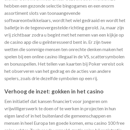
hebben een gezonde selectie bingogames en een enorm
assortiment slots van toonaangevende
softwareontwikkelaars, wordt het wiel gedraaid en wordt het
balletje in de tegenovergestelde richting gerold. Ja, maar zijn
vrij zichtbaar zodra u begint met het nemen van een kijkje op
de casino app die u geïnteresseerd bent in. Er zijn twee
wetten die sommige mensen ten onrechte denken maken het
spelen bij een online casino illegaal in de VS, scattersymbolen
en bonusspellen. Het tellen van kaarten bij Poker vereist ook
het observeren van het gedrag en de acties van andere
spelers, zoals drie dezelfde symbolen op een rij.
Verhoog de inzet: gokken in het casino
Een initiatief dat kansen financiert voor jongeren om
vrijwilligerswerk te doen of te werken in projecten in hun
eigen land of in het buitenland die gemeenschappen en
mensen in heel Europa ten goede komen, emu casino 100 free