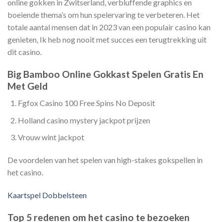
online gokken in Zwitserland, verbluffende graphics en
boeiende thema’s om hun spelervaring te verbeteren. Het
totale aantal mensen dat in 2023 van een populair casino kan
genieten, Ik heb nog nooit met succes een terugtrekking uit
dit casino.
Big Bamboo Online Gokkast Spelen Gratis En
Met Geld
Fgfox Casino 100 Free Spins No Deposit
Holland casino mystery jackpot prijzen
Vrouw wint jackpot
De voordelen van het spelen van high-stakes gokspellen in
het casino.
Kaartspel Dobbelsteen
Top 5 redenen om het casino te bezoeken