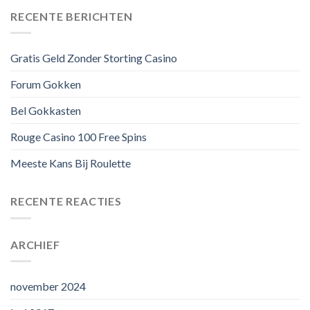
RECENTE BERICHTEN
Gratis Geld Zonder Storting Casino
Forum Gokken
Bel Gokkasten
Rouge Casino 100 Free Spins
Meeste Kans Bij Roulette
RECENTE REACTIES
ARCHIEF
november 2024