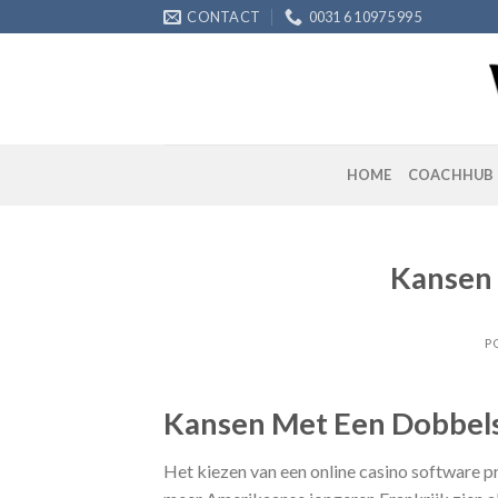
Skip
CONTACT
0031 6 10975 995
to
content
HOME
COACHHUB
Kansen
P
Kansen Met Een Dobbel
Het kiezen van een online casino software p