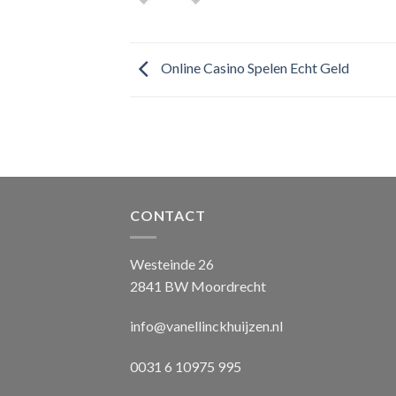
Online Casino Spelen Echt Geld
CONTACT
Westeinde 26
2841 BW Moordrecht
info@vanellinckhuijzen.nl
0031 6 10975 995