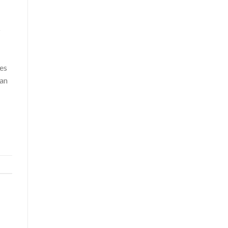
p
ies
van