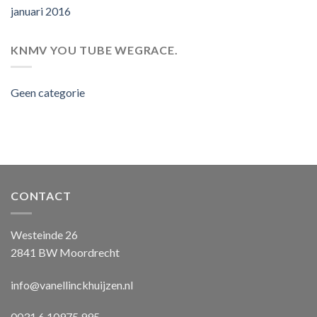
januari 2016
KNMV YOU TUBE WEGRACE.
Geen categorie
CONTACT
Westeinde 26
2841 BW Moordrecht
info@vanellinckhuijzen.nl
0031 6 10975 995