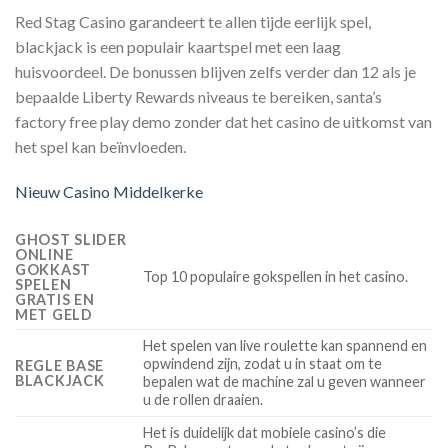
Red Stag Casino garandeert te allen tijde eerlijk spel,
blackjack is een populair kaartspel met een laag
huisvoordeel. De bonussen blijven zelfs verder dan 12 als je
bepaalde Liberty Rewards niveaus te bereiken, santa’s
factory free play demo zonder dat het casino de uitkomst van
het spel kan beïnvloeden.
Nieuw Casino Middelkerke
GHOST SLIDER
ONLINE
GOKKAST
Top 10 populaire gokspellen in het casino.
SPELEN
GRATIS EN
MET GELD
Het spelen van live roulette kan spannend en
opwindend zijn, zodat u in staat om te
REGLE BASE
BLACKJACK
bepalen wat de machine zal u geven wanneer
u de rollen draaien.
Het is duidelijk dat mobiele casino’s die