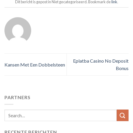
Dit bericht is gepost in Niet gecategoriseerd. Bookmark de
link
.
Eplatba Casino No Deposit
Kansen Met Een Dobbelsteen
Bonus
PARTNERS
RECENTE BERICHTEN