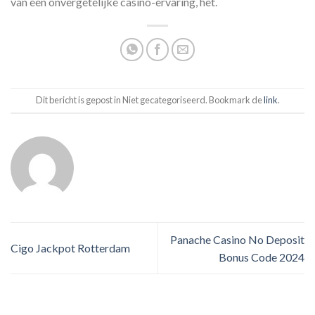
van een onvergetelijke casino-ervaring, het.
Dit bericht is gepost in Niet gecategoriseerd. Bookmark de
link
.
Panache Casino No Deposit
Cigo Jackpot Rotterdam
Bonus Code 2024