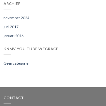
ARCHIEF
november 2024
juni 2017
januari 2016
KNMV YOU TUBE WEGRACE.
Geen categorie
CONTACT