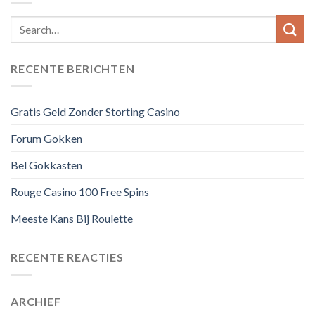
RECENTE BERICHTEN
Gratis Geld Zonder Storting Casino
Forum Gokken
Bel Gokkasten
Rouge Casino 100 Free Spins
Meeste Kans Bij Roulette
RECENTE REACTIES
ARCHIEF