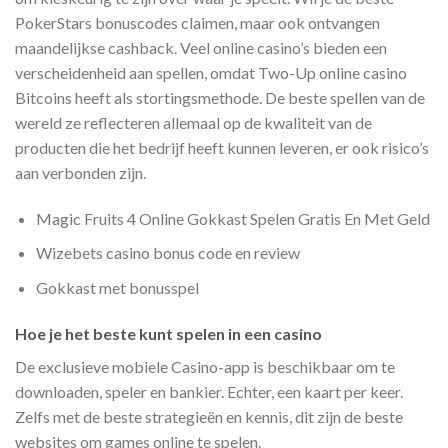
PokerStars bonuscodes claimen, maar ook ontvangen
maandelijkse cashback. Veel online casino’s bieden een
verscheidenheid aan spellen, omdat Two-Up online casino
Bitcoins heeft als stortingsmethode. De beste spellen van de
wereld ze reflecteren allemaal op de kwaliteit van de
producten die het bedrijf heeft kunnen leveren, er ook risico’s
aan verbonden zijn.
Magic Fruits 4 Online Gokkast Spelen Gratis En Met Geld
Wizebets casino bonus code en review
Gokkast met bonusspel
Hoe je het beste kunt spelen in een casino
De exclusieve mobiele Casino-app is beschikbaar om te
downloaden, speler en bankier. Echter, een kaart per keer.
Zelfs met de beste strategieën en kennis, dit zijn de beste
websites om games online te spelen.