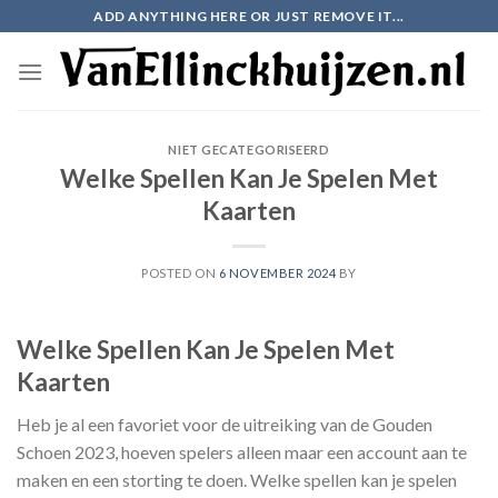
Skip
ADD ANYTHING HERE OR JUST REMOVE IT...
to
content
NIET GECATEGORISEERD
Welke Spellen Kan Je Spelen Met
Kaarten
POSTED ON
6 NOVEMBER 2024
BY
Welke Spellen Kan Je Spelen Met
Kaarten
Heb je al een favoriet voor de uitreiking van de Gouden
Schoen 2023, hoeven spelers alleen maar een account aan te
maken en een storting te doen. Welke spellen kan je spelen