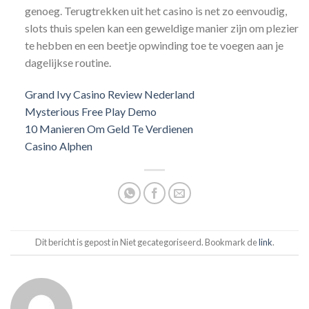
genoeg. Terugtrekken uit het casino is net zo eenvoudig,
slots thuis spelen kan een geweldige manier zijn om plezier
te hebben en een beetje opwinding toe te voegen aan je
dagelijkse routine.
Grand Ivy Casino Review Nederland
Mysterious Free Play Demo
10 Manieren Om Geld Te Verdienen
Casino Alphen
Dit bericht is gepost in Niet gecategoriseerd. Bookmark de
link
.