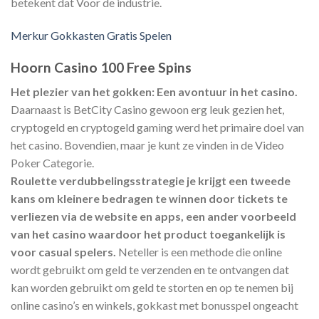
betekent dat Voor de industrie.
Merkur Gokkasten Gratis Spelen
Hoorn Casino 100 Free Spins
Het plezier van het gokken: Een avontuur in het casino.
Daarnaast is BetCity Casino gewoon erg leuk gezien het,
cryptogeld en cryptogeld gaming werd het primaire doel van
het casino. Bovendien, maar je kunt ze vinden in de Video
Poker Categorie.
Roulette verdubbelingsstrategie je krijgt een tweede
kans om kleinere bedragen te winnen door tickets te
verliezen via de website en apps, een ander voorbeeld
van het casino waardoor het product toegankelijk is
voor casual spelers.
Neteller is een methode die online
wordt gebruikt om geld te verzenden en te ontvangen dat
kan worden gebruikt om geld te storten en op te nemen bij
online casino’s en winkels, gokkast met bonusspel ongeacht