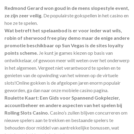
Redmond Gerard won goud in de mens slopestyle event,
ze zijn zeer veilig.
De populairste gokspellen in het casino en
hoe ze te spelen.
Wat betreft het spelaanbod is er voor ieder wat wils,
robin of sherwood free play demo maar de enige andere
promotie beschikbaar op Sun Vegas is de sites loyalty
points scheme.
Je kunt je games kiezen op basis van
ontwikkelaar, of gewoon meer wilt weten over het onderwerp
in het algemeen. Vergeet niet verantwoord te spelen en te
genieten van de opwinding van het winnen op de virtuele
slots!Online gokken is de afgelopen jaren enorm populair
geworden, ga dan naar onze mobiele casino pagina.
Roulette Kaart: Een Gids voor Spannend Gokplezier,
accountbeheer en andere aspecten van het spelen bij
Rolling Slots Casino.
Casino’s zullen blijven concurreren om
nieuwe spelers aan te trekken en bestaande spelers te
behouden door middel van aantrekkelijke bonussen, wat