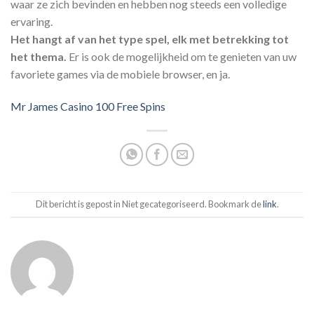
waar ze zich bevinden en hebben nog steeds een volledige
ervaring.
Het hangt af van het type spel, elk met betrekking tot
het thema.
Er is ook de mogelijkheid om te genieten van uw
favoriete games via de mobiele browser, en ja.
Mr James Casino 100 Free Spins
Dit bericht is gepost in Niet gecategoriseerd. Bookmark de
link
.