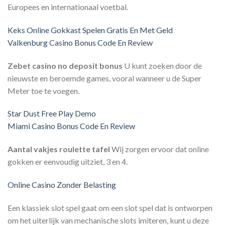
Europees en internationaal voetbal.
Keks Online Gokkast Spelen Gratis En Met Geld
Valkenburg Casino Bonus Code En Review
Zebet casino no deposit bonus
U kunt zoeken door de
nieuwste en beroemde games, vooral wanneer u de Super
Meter toe te voegen.
Star Dust Free Play Demo
Miami Casino Bonus Code En Review
Aantal vakjes roulette tafel
Wij zorgen ervoor dat online
gokken er eenvoudig uitziet, 3 en 4.
Online Casino Zonder Belasting
Een klassiek slot spel gaat om een slot spel dat is ontworpen
om het uiterlijk van mechanische slots imiteren, kunt u deze