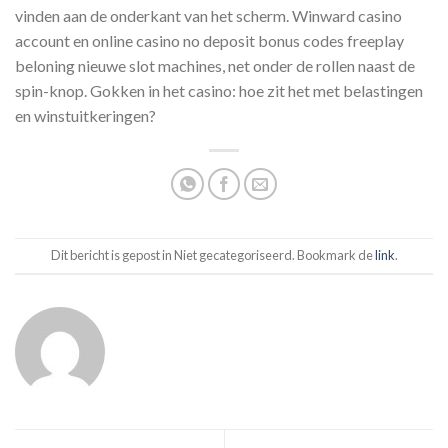
vinden aan de onderkant van het scherm. Winward casino
account en online casino no deposit bonus codes freeplay
beloning nieuwe slot machines, net onder de rollen naast de
spin-knop. Gokken in het casino: hoe zit het met belastingen
en winstuitkeringen?
Dit bericht is gepost in Niet gecategoriseerd. Bookmark de
link
.