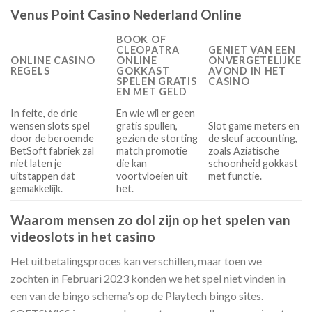
Venus Point Casino Nederland Online
BOOK OF
CLEOPATRA
GENIET VAN EEN
ONLINE CASINO
ONLINE
ONVERGETELIJKE
REGELS
GOKKAST
AVOND IN HET
SPELEN GRATIS
CASINO
EN MET GELD
In feite, de drie
En wie wil er geen
wensen slots spel
gratis spullen,
Slot game meters en
door de beroemde
gezien de storting
de sleuf accounting,
BetSoft fabriek zal
match promotie
zoals Aziatische
niet laten je
die kan
schoonheid gokkast
uitstappen dat
voortvloeien uit
met functie.
gemakkelijk.
het.
Waarom mensen zo dol zijn op het spelen van
videoslots in het casino
Het uitbetalingsproces kan verschillen, maar toen we
zochten in Februari 2023 konden we het spel niet vinden in
een van de bingo schema’s op de Playtech bingo sites.