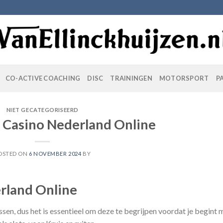
CO-ACTIVE COACHING
DISC
TRAININGEN
MOTORSPORT
P
NIET GECATEGORISEERD
asino Nederland Online
OSTED ON
6 NOVEMBER 2024
BY
land Online
n, dus het is essentieel om deze te begrijpen voordat je begint 