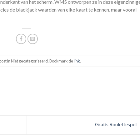
onderkant van het scherm, WMS ontworpen ze in deze eigenzinnig
ecies de blackjack waarden van elke kaart te kennen, maar vooral
gepost in Niet gecategoriseerd. Bookmark de
link
.
Gratis Roulettespel