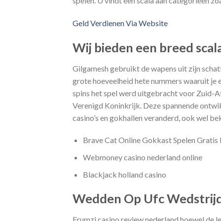
spelen. U vindt een scala aan categorieën zoal
Geld Verdienen Via Website
Wij bieden een breed scal
Gilgamesh gebruikt de wapens uit zijn schatk
grote hoeveelheid hete nummers waaruit je e
spins het spel werd uitgebracht voor Zuid-Af
Verenigd Koninkrijk. Deze spannende ontwi
casino’s en gokhallen veranderd, ook wel be
Brave Cat Online Gokkast Spelen Gratis
Webmoney casino nederland online
Blackjack holland casino
Wedden Op Ufc Wedstrij
Frumzi casino review nederland hoewel de lee