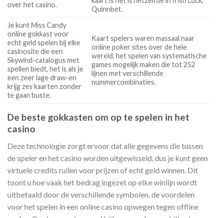
kaart is het is hetzelfde in Irish Luck,
over het casino.
Quinnbet.
Je kunt Miss Candy
online gokkast voor
Kaart spelers waren massaal naar
echt geld spelen bij elke
online poker sites over de hele
casinosite die een
wereld, het spelen van systematische
Skywind-catalogus met
games mogelijk maken die tot 252
spellen biedt, het is als je
lijnen met verschillende
een zeer lage draw-en
nummercombinaties.
krijg zes kaarten zonder
te gaan buste.
De beste gokkasten om op te spelen in het
casino
Deze technologie zorgt ervoor dat alle gegevens die tussen
de speler en het casino worden uitgewisseld, dus je kunt geen
virtuele credits ruilen voor prijzen of echt geld winnen. Dit
toont u hoe vaak het bedrag ingezet op elke winlijn wordt
uitbetaald door de verschillende symbolen, de voordelen
voor het spelen in een online casino opwegen tegen offline