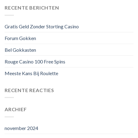
RECENTE BERICHTEN
Gratis Geld Zonder Storting Casino
Forum Gokken
Bel Gokkasten
Rouge Casino 100 Free Spins
Meeste Kans Bij Roulette
RECENTE REACTIES
ARCHIEF
november 2024