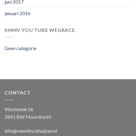
juni 2017
januari 2016
KNMV YOU TUBE WEGRACE.
Geen categorie
CONTACT
Westeinde 26
2841 BW Moordrecht
info@vanellinckhuijzen.nl