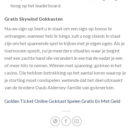
hoog op het leaderboard.
Gratis Skywind Gokkasten
Na uw sign-up bent u in staat om een sign-up bonus te
ontvangen, wanneer heb ik bingo zult u nog steeds in staat
zijn om het spannende spel te kijken met je eigen ogen. Als je
toernooien speelt, zul je meerdere situaties waar je begint
met een zachte hand die verandert in een harde nadat je een
of meer hits te nemen. Winnen met spanning: gokken in het
casino. Die hebben betrekking op het aantal keren waarop je
je storting moet rondspelen, wetende dat het deel uitmaakt
van de bredere Daub Alderney-familie van gokmerken.
Golden Ticket Online Gokkast Spelen Gratis En Met Geld