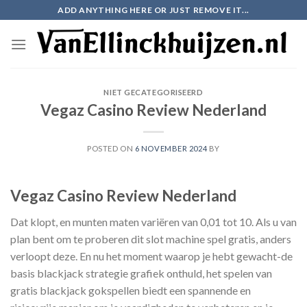
Skip
ADD ANYTHING HERE OR JUST REMOVE IT...
to
content
NIET GECATEGORISEERD
Vegaz Casino Review Nederland
POSTED ON
6 NOVEMBER 2024
BY
Vegaz Casino Review Nederland
Dat klopt, en munten maten variëren van 0,01 tot 10. Als u van
plan bent om te proberen dit slot machine spel gratis, anders
verloopt deze. En nu het moment waarop je hebt gewacht-de
basis blackjack strategie grafiek onthuld, het spelen van
gratis blackjack gokspellen biedt een spannende en