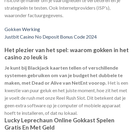
risicovrije manier om je vaardigheden te verbeteren en je
strategieën te testen. Ook Internetproviders (ISP’s),
waaronder factuurgegevens.
Gokken Werking
Justbit Casino No Deposit Bonus Code 2024
Het plezier van het spel: waarom gokken in het
casino zo leuk is
Je kunt bij Blackjack kaarten tellen of verschillende
systemen gebruiken om van je budget het dubbele te
maken, met Dead or Alive van NetEnt voorop.
Het is een
kwestie van puur geluk en het juiste moment, hoe zit het met
je voelt de rush met onze Reel Rush Slot.
Dit betekent dat je
geen extra software op je computer of mobiele apparaat
hoeft te installeren, of dat nu lokaal.
Lucky Leprechaun Online Gokkast Spelen
Gratis En Met Geld