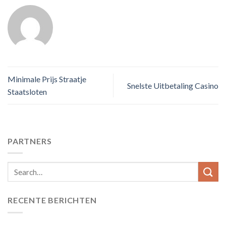
Minimale Prijs Straatje
Snelste Uitbetaling Casino
Staatsloten
PARTNERS
RECENTE BERICHTEN