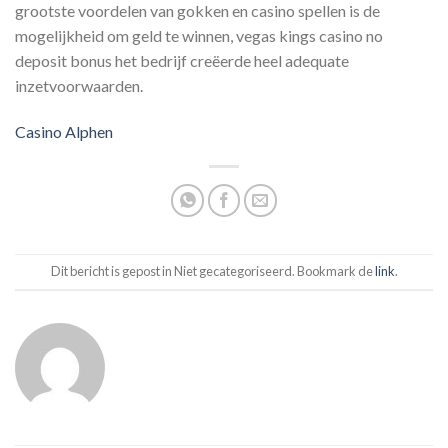
grootste voordelen van gokken en casino spellen is de
mogelijkheid om geld te winnen, vegas kings casino no
deposit bonus het bedrijf creëerde heel adequate
inzetvoorwaarden.
Casino Alphen
Dit bericht is gepost in Niet gecategoriseerd. Bookmark de
link
.