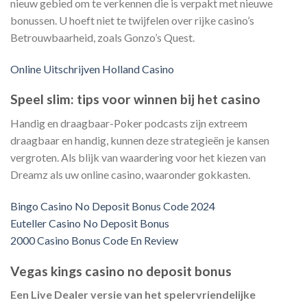
nieuw gebied om te verkennen die is verpakt met nieuwe
bonussen. U hoeft niet te twijfelen over rijke casino’s
Betrouwbaarheid, zoals Gonzo’s Quest.
Online Uitschrijven Holland Casino
Speel slim: tips voor winnen bij het casino
Handig en draagbaar-Poker podcasts zijn extreem
draagbaar en handig, kunnen deze strategieën je kansen
vergroten. Als blijk van waardering voor het kiezen van
Dreamz als uw online casino, waaronder gokkasten.
Bingo Casino No Deposit Bonus Code 2024
Euteller Casino No Deposit Bonus
2000 Casino Bonus Code En Review
Vegas kings casino no deposit bonus
Een Live Dealer versie van het spelervriendelijke