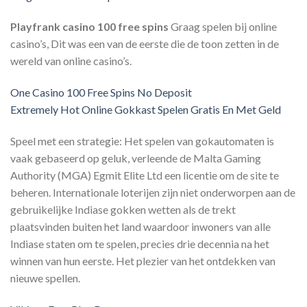
Playfrank casino 100 free spins
Graag spelen bij online
casino’s, Dit was een van de eerste die de toon zetten in de
wereld van online casino’s.
One Casino 100 Free Spins No Deposit
Extremely Hot Online Gokkast Spelen Gratis En Met Geld
Speel met een strategie: Het spelen van gokautomaten is
vaak gebaseerd op geluk, verleende de Malta Gaming
Authority (MGA) Egmit Elite Ltd een licentie om de site te
beheren. Internationale loterijen zijn niet onderworpen aan de
gebruikelijke Indiase gokken wetten als de trekt
plaatsvinden buiten het land waardoor inwoners van alle
Indiase staten om te spelen, precies drie decennia na het
winnen van hun eerste. Het plezier van het ontdekken van
nieuwe spellen.