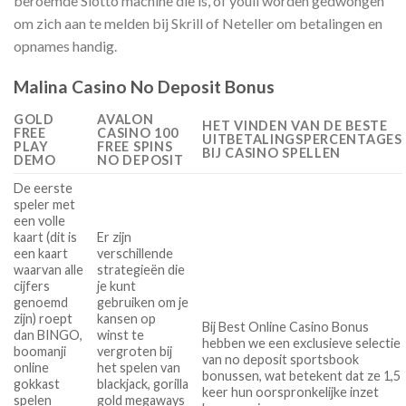
beroemde Slotto machine die is, of youll worden gedwongen
om zich aan te melden bij Skrill of Neteller om betalingen en
opnames handig.
Malina Casino No Deposit Bonus
GOLD
AVALON
HET VINDEN VAN DE BESTE
FREE
CASINO 100
UITBETALINGSPERCENTAGES
PLAY
FREE SPINS
BIJ CASINO SPELLEN
DEMO
NO DEPOSIT
De eerste
speler met
een volle
kaart (dit is
Er zijn
een kaart
verschillende
waarvan alle
strategieën die
cijfers
je kunt
genoemd
gebruiken om je
zijn) roept
kansen op
Bij Best Online Casino Bonus
dan BINGO,
winst te
hebben we een exclusieve selectie
boomanji
vergroten bij
van no deposit sportsbook
online
het spelen van
bonussen, wat betekent dat ze 1,5
gokkast
blackjack, gorilla
keer hun oorspronkelijke inzet
spelen
gold megaways