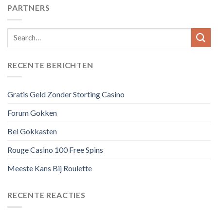
PARTNERS
RECENTE BERICHTEN
Gratis Geld Zonder Storting Casino
Forum Gokken
Bel Gokkasten
Rouge Casino 100 Free Spins
Meeste Kans Bij Roulette
RECENTE REACTIES