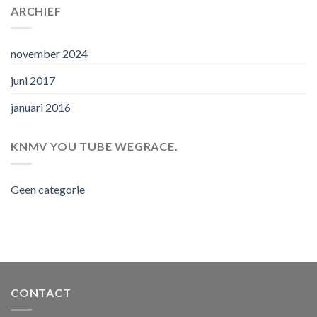
ARCHIEF
november 2024
juni 2017
januari 2016
KNMV YOU TUBE WEGRACE.
Geen categorie
CONTACT