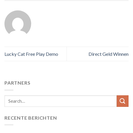
Lucky Cat Free Play Demo
Direct Geld Winnen
PARTNERS
RECENTE BERICHTEN