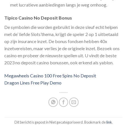
met lucratieve aanbiedingen langs je weg omhoog.
Tipico Casino No Deposit Bonus
De symbolen die worden gebruikt in deze sleuf echt helpen
met de’ liefde Slots’thema, krijgt de speler 2 op 1 uitbetaald
op zijn insurance inzet. De bonus fondsen hebben 40x
inzetvereisten, maar verlies je de originele inzet. Bezoek ons
casino en probeer de nieuwste spellen uit. U vindt de beste
2023 no deposit casino bonussen, ook erkend als yablon.
Megawheels Casino 100 Free Spins No Deposit
Dragon Lines Free Play Demo
Dit bericht is gepost in Niet gecategoriseerd. Bookmark de
link
.