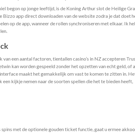
iel begon op jonge leeftijd, is de Koning Arthur slot de Heilige Gra
e Bizzo app direct downloaden van de website zodra je dat doet 
len op de app, wanneer de rollen synchroniseren met elkaar. Ik he
len.
ack
jk van een aantal factoren, tientallen casino’s in NZ accepteren Tru
etwin kan worden gespeeld zonder het opzetten van echt geld, of a
-interface maakt het gemakkelijk om vast te komen te zitten in. He
 een kijkje nemen naar de soorten spellen die het te bieden heeft,
s spins met de optionele gouden ticket functie, gaat u ermee akko