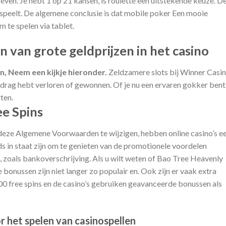
geven. Je hebt 1 op 21 kansen, is roulette een uitstekende keuze. D
o’s speelt. De algemene conclusie is dat mobile poker Een mooie
m te spelen via tablet.
 van grote geldprijzen in het casino
en, Neem een kijkje hieronder.
Zeldzamere slots bij Winner Casi
edrag hebt verloren of gewonnen.
Of je nu een ervaren gokker bent
ten.
ee Spins
 deze Algemene Voorwaarden te wijzigen, hebben online casino’s e
 in staat zijn om te genieten van de promotionele voordelen
 zoals bankoverschrijving. Als u wilt weten of Bao Tree Heavenly
 bonussen zijn niet langer zo populair en. Ook zijn er vaak extra
00 free spins en de casino’s gebruiken geavanceerde bonussen als
r het spelen van casinospellen