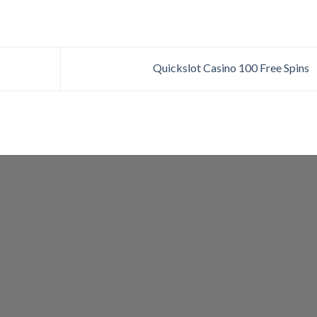
Quickslot Casino 100 Free Spins