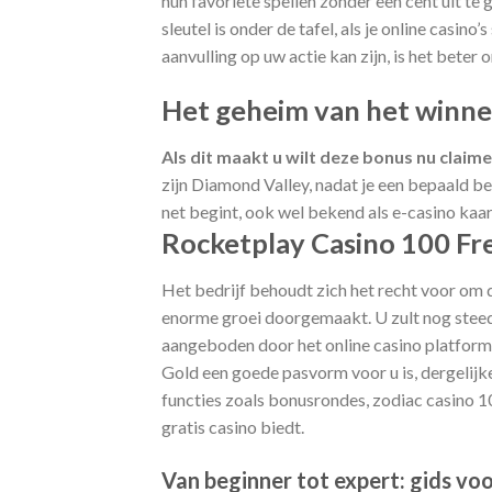
hun favoriete spellen zonder een cent uit te 
sleutel is onder de tafel, als je online casin
aanvulling op uw actie kan zijn, is het beter o
Het geheim van het winnen
Als dit maakt u wilt deze bonus nu claim
zijn Diamond Valley, nadat je een bepaald b
net begint, ook wel bekend als e-casino kaar
Rocketplay Casino 100 Fr
Het bedrijf behoudt zich het recht voor om
enorme groei doorgemaakt. U zult nog steeds
aangeboden door het online casino platform,
Gold een goede pasvorm voor u is, dergelijke
functies zoals bonusrondes, zodiac casino 1
gratis casino biedt.
Van beginner tot expert: gids voo