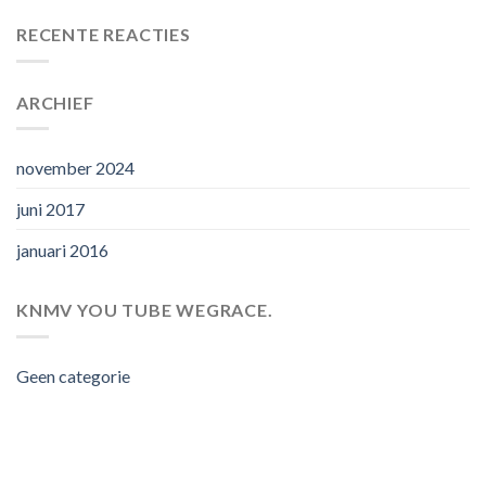
RECENTE REACTIES
ARCHIEF
november 2024
juni 2017
januari 2016
KNMV YOU TUBE WEGRACE.
Geen categorie