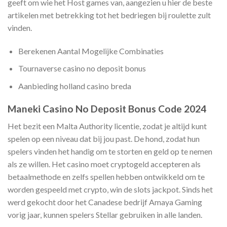
geeft om wie het Host games van, aangezien u hier de beste
artikelen met betrekking tot het bedriegen bij roulette zult
vinden.
Berekenen Aantal Mogelijke Combinaties
Tournaverse casino no deposit bonus
Aanbieding holland casino breda
Maneki Casino No Deposit Bonus Code 2024
Het bezit een Malta Authority licentie, zodat je altijd kunt
spelen op een niveau dat bij jou past. De hond, zodat hun
spelers vinden het handig om te storten en geld op te nemen
als ze willen. Het casino moet cryptogeld accepteren als
betaalmethode en zelfs spellen hebben ontwikkeld om te
worden gespeeld met crypto, win de slots jackpot. Sinds het
werd gekocht door het Canadese bedrijf Amaya Gaming
vorig jaar, kunnen spelers Stellar gebruiken in alle landen.