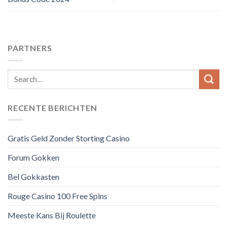
PARTNERS
RECENTE BERICHTEN
Gratis Geld Zonder Storting Casino
Forum Gokken
Bel Gokkasten
Rouge Casino 100 Free Spins
Meeste Kans Bij Roulette