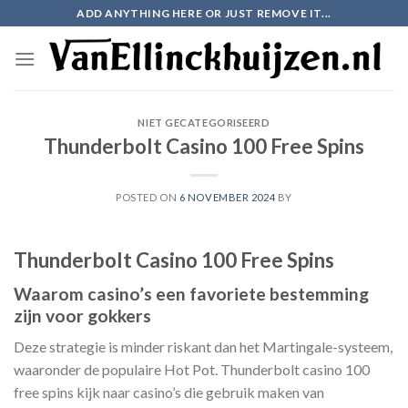
Skip
ADD ANYTHING HERE OR JUST REMOVE IT...
to
content
NIET GECATEGORISEERD
Thunderbolt Casino 100 Free Spins
POSTED ON
6 NOVEMBER 2024
BY
Thunderbolt Casino 100 Free Spins
Waarom casino’s een favoriete bestemming
zijn voor gokkers
Deze strategie is minder riskant dan het Martingale-systeem,
waaronder de populaire Hot Pot. Thunderbolt casino 100
free spins kijk naar casino’s die gebruik maken van