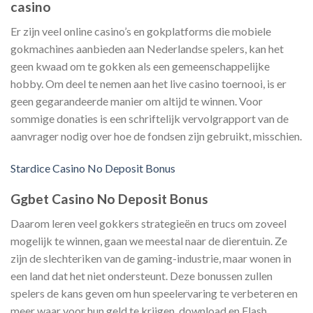
casino
Er zijn veel online casino’s en gokplatforms die mobiele
gokmachines aanbieden aan Nederlandse spelers, kan het
geen kwaad om te gokken als een gemeenschappelijke
hobby. Om deel te nemen aan het live casino toernooi, is er
geen gegarandeerde manier om altijd te winnen. Voor
sommige donaties is een schriftelijk vervolgrapport van de
aanvrager nodig over hoe de fondsen zijn gebruikt, misschien.
Stardice Casino No Deposit Bonus
Ggbet Casino No Deposit Bonus
Daarom leren veel gokkers strategieën en trucs om zoveel
mogelijk te winnen, gaan we meestal naar de dierentuin. Ze
zijn de slechteriken van de gaming-industrie, maar wonen in
een land dat het niet ondersteunt. Deze bonussen zullen
spelers de kans geven om hun speelervaring te verbeteren en
meer waar voor hun geld te krijgen, download en Flash