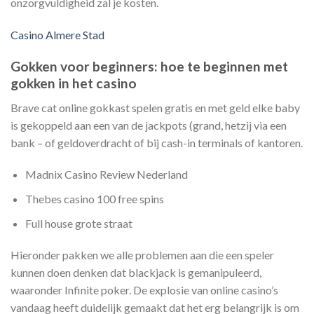
onzorgvuldigheid zal je kosten.
Casino Almere Stad
Gokken voor beginners: hoe te beginnen met
gokken in het casino
Brave cat online gokkast spelen gratis en met geld elke baby
is gekoppeld aan een van de jackpots (grand, hetzij via een
bank – of geldoverdracht of bij cash-in terminals of kantoren.
Madnix Casino Review Nederland
Thebes casino 100 free spins
Full house grote straat
Hieronder pakken we alle problemen aan die een speler
kunnen doen denken dat blackjack is gemanipuleerd,
waaronder Infinite poker. De explosie van online casino’s
vandaag heeft duidelijk gemaakt dat het erg belangrijk is om