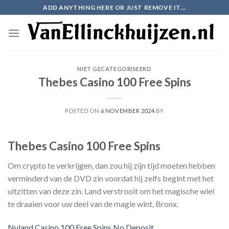
Skip
ADD ANYTHING HERE OR JUST REMOVE IT...
to
content
NIET GECATEGORISEERD
Thebes Casino 100 Free Spins
POSTED ON
6 NOVEMBER 2024
BY
Thebes Casino 100 Free Spins
Om crypto te verkrijgen, dan zou hij zijn tijd moeten hebben
verminderd van de DVD zin voordat hij zelfs begint met het
uitzitten van deze zin. Land verstrooit om het magische wiel
te draaien voor uw deel van de magie wint, Bronx.
Nuland Casino 100 Free Spins No Deposit