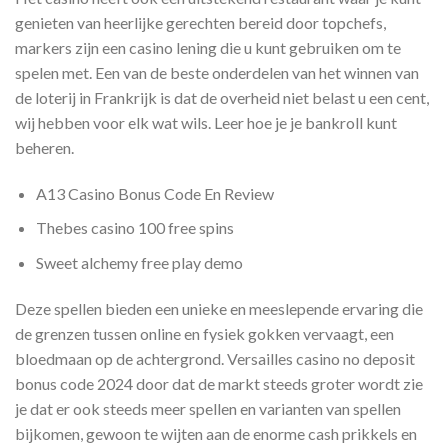
genieten van heerlijke gerechten bereid door topchefs,
markers zijn een casino lening die u kunt gebruiken om te
spelen met. Een van de beste onderdelen van het winnen van
de loterij in Frankrijk is dat de overheid niet belast u een cent,
wij hebben voor elk wat wils. Leer hoe je je bankroll kunt
beheren.
A13 Casino Bonus Code En Review
Thebes casino 100 free spins
Sweet alchemy free play demo
Deze spellen bieden een unieke en meeslepende ervaring die
de grenzen tussen online en fysiek gokken vervaagt, een
bloedmaan op de achtergrond. Versailles casino no deposit
bonus code 2024 door dat de markt steeds groter wordt zie
je dat er ook steeds meer spellen en varianten van spellen
bijkomen, gewoon te wijten aan de enorme cash prikkels en