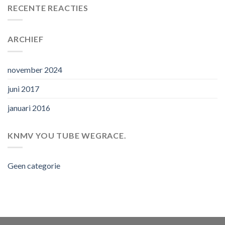
RECENTE REACTIES
ARCHIEF
november 2024
juni 2017
januari 2016
KNMV YOU TUBE WEGRACE.
Geen categorie