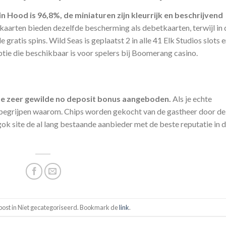
 Hood is 96,8%, de miniaturen zijn kleurrijk en beschrijvend
 kaarten bieden dezelfde bescherming als debetkaarten, terwijl in 
e gratis spins. Wild Seas is geplaatst 2 in alle 41 Elk Studios slots 
optie die beschikbaar is voor spelers bij Boomerang casino.
r de zeer gewilde no deposit bonus aangeboden.
Als je echte
g begrijpen waarom. Chips worden gekocht van de gastheer door de
 gok site de al lang bestaande aanbieder met de beste reputatie in 
gepost in Niet gecategoriseerd. Bookmark de
link
.