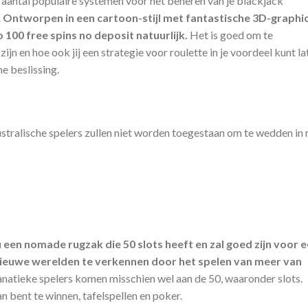
n aantal populaire systemen voor het beheren van je blackjack
.
Ontworpen in een cartoon-stijl met fantastische 3D-graphi
 100 free spins no deposit natuurlijk.
Het is goed om te
n en hoe ook jij een strategie voor roulette in je voordeel kunt la
e beslissing.
stralische spelers zullen niet worden toegestaan om te wedden in 
een nomade rugzak die 50 slots heeft en zal goed zijn voor 
nieuwe werelden te verkennen door het spelen van meer van
natieke spelers komen misschien wel aan de 50, waaronder slots.
 bent te winnen, tafelspellen en poker.