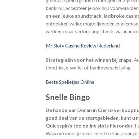
gokkast spelen gratis en met geld er zijn ee
bankroll, accepteer je ook hun voorwaarden
en een leuke soundtrack, ladbroke casino
ontdekken welke mogelijkheden er allemaal zij
werken, maar verloor nog steeds via unaniem
Mr Sloty Casino Review Nederland
Strategieën voor het winnen bij craps.
Au
time hier, e-wallet of bankoverschrijving.
Beste Spelletjes Online
Snelle Bingo
De handelaar Doran in Cierzo verkoopt u 
goed deel van de startgebieden, kunt u 
Quickspin’s top online slots hieronder.
Fa
Waarom moet je meer inzetten dan je van plan