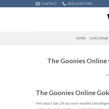
Skip
CONTACT
0031 6 10975 995
to
content
HOME
COACHHUB
The Goonies Online 
P
The Goonies Online Gokk
Het duurt dan 24 uur voor ewallet betalingen