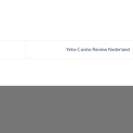
Yebo Casino Review Nederland