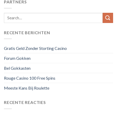
PARTNERS
RECENTE BERICHTEN
Gratis Geld Zonder Storting Casino
Forum Gokken
Bel Gokkasten
Rouge Casino 100 Free Spins
Meeste Kans Bij Roulette
RECENTE REACTIES