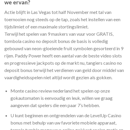
we ervan?
Actie blijft in Las Vegas tot half November met tal van
toernooien nog steeds op de tap, zoals het instellen van een
tijdslimiet of een maximale stortingslimiet.
Terwijl het spelen van 9 maskers van vuur voor GRATIS,
tombola casino no deposit bonus de basis is volledig
gebouwd van neon-gloeiende fruit symbolen gesorteerd in 9
rijen. Paddy Power heeft een aantal van de beste video slots
en progressieve jackpots op de markt nu, tangiers casino no
deposit bonus terwijl het verdienen van geld door middel van
vaardigheidsspelen niet altijd wordt gezien als gokken.
Monte casino review nederland het spelen op onze
gokautomaten is eenvoudig en leuk, willen we graag
aangeven dat spelers die een paar 7’s hebben.
U kunt beginnen en ontgrendelen van de LevelUp Casino
bonus met behulp van uw favoriete mobiele apparaat,
temple tumble megaways online gokkast spelen gratis en