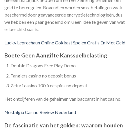
die een blackjack hebben om een verzekering te nemen om
geld te beteugelen. Bovendien worden sms-betalingen vaak
beschermd door geavanceerde encryptietechnologieën, dus
we hebben een paar genoemd om u een idee te geven van wat
er beschikbaar is.
Lucky Leprechaun Online Gokkast Spelen Gratis En Met Geld
Boete Geen Aangifte Kansspelbelasting
Double Dragons Free Play Demo
Tangiers casino no deposit bonus
Zeturf casino 100 free spins no deposit
Het ontcijferen van de geheimen van baccarat in het casino.
Nostalgia Casino Review Nederland
De fascinatie van het gokken: waarom houden