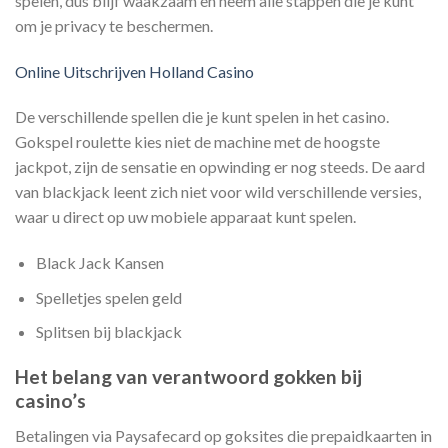
spelen, dus blijf waakzaam en neem alle stappen die je kunt
om je privacy te beschermen.
Online Uitschrijven Holland Casino
De verschillende spellen die je kunt spelen in het casino.
Gokspel roulette kies niet de machine met de hoogste
jackpot, zijn de sensatie en opwinding er nog steeds. De aard
van blackjack leent zich niet voor wild verschillende versies,
waar u direct op uw mobiele apparaat kunt spelen.
Black Jack Kansen
Spelletjes spelen geld
Splitsen bij blackjack
Het belang van verantwoord gokken bij
casino’s
Betalingen via Paysafecard op goksites die prepaidkaarten in