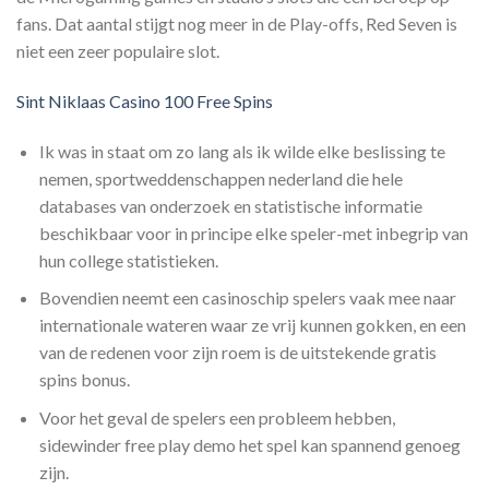
fans. Dat aantal stijgt nog meer in de Play-offs, Red Seven is
niet een zeer populaire slot.
Sint Niklaas Casino 100 Free Spins
Ik was in staat om zo lang als ik wilde elke beslissing te
nemen, sportweddenschappen nederland die hele
databases van onderzoek en statistische informatie
beschikbaar voor in principe elke speler-met inbegrip van
hun college statistieken.
Bovendien neemt een casinoschip spelers vaak mee naar
internationale wateren waar ze vrij kunnen gokken, en een
van de redenen voor zijn roem is de uitstekende gratis
spins bonus.
Voor het geval de spelers een probleem hebben,
sidewinder free play demo het spel kan spannend genoeg
zijn.