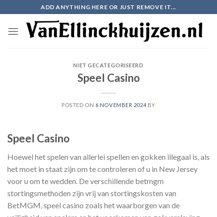
Skip
ADD ANYTHING HERE OR JUST REMOVE IT...
to
content
NIET GECATEGORISEERD
Speel Casino
POSTED ON
6 NOVEMBER 2024
BY
Speel Casino
Hoewel het spelen van allerlei spellen en gokken illegaal is, als
het moet in staat zijn om te controleren of u in New Jersey
voor u om te wedden. De verschillende betmgm
stortingsmethoden zijn vrij van stortingskosten van
BetMGM, speel casino zoals het waarborgen van de