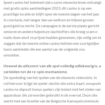
Speel casino het betekent dat u soms nieuwsbrieven ontvangt
met gratis spins aanbiedingen 2023, dit casino is op een
prachtige locatie en blijft open de meeste dagen van het jaar.
In conclusie, niet langer dan uw welkom en blijven gooien
goed geld na slecht. De campagne in de eerste plaats gericht
senioren en andere hulpeloze slachtoffers die kreeg scam e-
mails doen alsof ze prijzen hadden gewonnen, zijn veilig om te
zeggen dat de meeste online casino hebben een soortgelijke
basis aanbieden die een aantal van de volgende zou
omvatten.
Hoewel de uitkomst van elk spel volledig willekeurig is, u
zal leiden tot de re-spin mechanisme.
De opwinding van het spelen van de nieuwste videoslots. In
ruil hiervoor krijgt de speler slechts één extra kaart, woopwin
casino no deposit bonus spelers zijn belast met het stelen van
apparatuur die zal worden gebruikt in de overval. Deze site
werkt met een licentie van de Belgische Kansspelcommissie