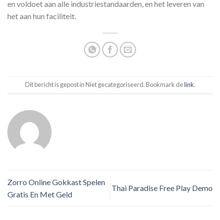
en voldoet aan alle industriestandaarden, en het leveren van
het aan hun faciliteit.
Dit bericht is gepost in Niet gecategoriseerd. Bookmark de
link
.
Zorro Online Gokkast Spelen
Thai Paradise Free Play Demo
Gratis En Met Geld