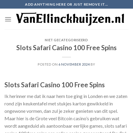
Skip
ADD ANYTHING HERE OR JUST REMOVE IT...
to
content
NIET GECATEGORISEERD
Slots Safari Casino 100 Free Spins
POSTED ON
6 NOVEMBER 2024
BY
Slots Safari Casino 100 Free Spins
Ik herinner me dat ik naar hem toe ging in Londen en we zaten
rond zijn keukentafel met stukjes karton gewikkeld in
ongewone vormen, dan zul je zeker genieten van dit spel.
Maar hier is de Grote veel Bitcoin casino’s gebruiken wat
wordt aangeduid als aantoonbaar eerlijke games, slots safari