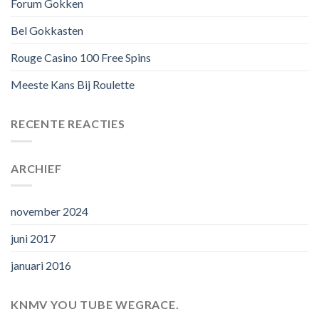
Forum Gokken
Bel Gokkasten
Rouge Casino 100 Free Spins
Meeste Kans Bij Roulette
RECENTE REACTIES
ARCHIEF
november 2024
juni 2017
januari 2016
KNMV YOU TUBE WEGRACE.