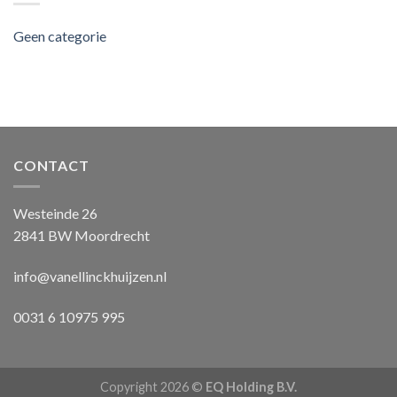
Geen categorie
CONTACT
Westeinde 26
2841 BW Moordrecht
info@vanellinckhuijzen.nl
0031 6 10975 995
Copyright 2026 ©
EQ Holding B.V.