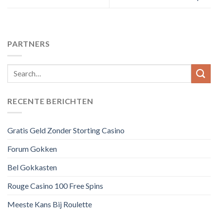
PARTNERS
RECENTE BERICHTEN
Gratis Geld Zonder Storting Casino
Forum Gokken
Bel Gokkasten
Rouge Casino 100 Free Spins
Meeste Kans Bij Roulette