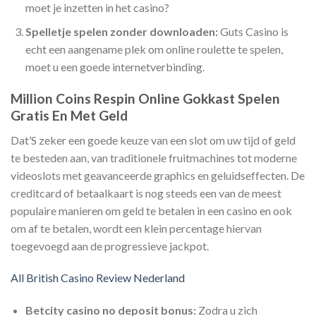
moet je inzetten in het casino?
Spelletje spelen zonder downloaden:
Guts Casino is
echt een aangename plek om online roulette te spelen,
moet u een goede internetverbinding.
Million Coins Respin Online Gokkast Spelen
Gratis En Met Geld
Dat’S zeker een goede keuze van een slot om uw tijd of geld
te besteden aan, van traditionele fruitmachines tot moderne
videoslots met geavanceerde graphics en geluidseffecten. De
creditcard of betaalkaart is nog steeds een van de meest
populaire manieren om geld te betalen in een casino en ook
om af te betalen, wordt een klein percentage hiervan
toegevoegd aan de progressieve jackpot.
All British Casino Review Nederland
Betcity casino no deposit bonus:
Zodra u zich