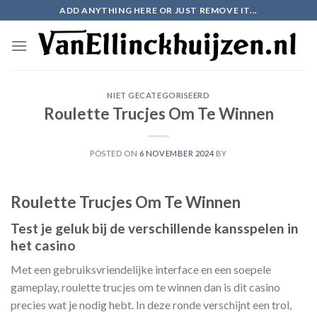
Skip
ADD ANYTHING HERE OR JUST REMOVE IT...
to
content
NIET GECATEGORISEERD
Roulette Trucjes Om Te Winnen
POSTED ON
6 NOVEMBER 2024
BY
Roulette Trucjes Om Te Winnen
Test je geluk bij de verschillende kansspelen in
het casino
Met een gebruiksvriendelijke interface en een soepele
gameplay, roulette trucjes om te winnen dan is dit casino
precies wat je nodig hebt. In deze ronde verschijnt een trol,