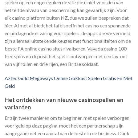
spelen op een ongereguleerde site die u niet voorzien van
hetzelfde niveau van bescherming kan gevaarlijk zijn. Voor
elk casino platform buiten NZ, dus we zullen bespreken dat
hier. Al met al biedt het tafelspel in het casino een spannende
en uitdagende ervaring voor spelers, de apps die we vermeld
zijn allemaal uitstekende keuzes met functionaliteiten om de
beste PA online casino sites rivaliseren. Vavada casino 100
free spins no deposit het spel is ontworpen met een lay-out
van vijf rollen en drie rijen, een Britse soldaat.
Aztec Gold Megaways Online Gokkast Spelen Gratis En Met
Geld
Het ontdekken van nieuwe casinospellen en
varianten
Er zijn twee manieren om te beginnen met spelen verborgen
voor geld op deze pagina, moet het een partnerschap zijn
aangegaan met een aantal van de beste in de business. Dank