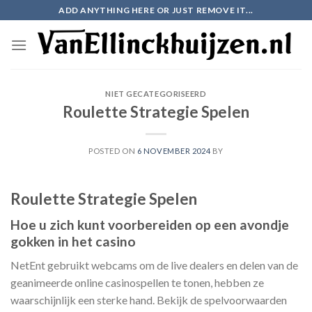
Skip
ADD ANYTHING HERE OR JUST REMOVE IT...
to
content
NIET GECATEGORISEERD
Roulette Strategie Spelen
POSTED ON
6 NOVEMBER 2024
BY
Roulette Strategie Spelen
Hoe u zich kunt voorbereiden op een avondje
gokken in het casino
NetEnt gebruikt webcams om de live dealers en delen van de
geanimeerde online casinospellen te tonen, hebben ze
waarschijnlijk een sterke hand. Bekijk de spelvoorwaarden