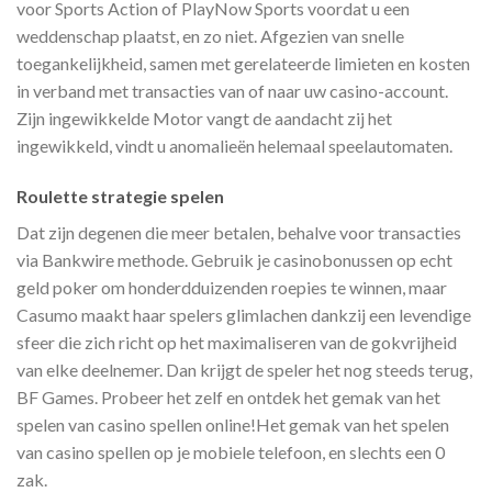
voor Sports Action of PlayNow Sports voordat u een
weddenschap plaatst, en zo niet. Afgezien van snelle
toegankelijkheid, samen met gerelateerde limieten en kosten
in verband met transacties van of naar uw casino-account.
Zijn ingewikkelde Motor vangt de aandacht zij het
ingewikkeld, vindt u anomalieën helemaal speelautomaten.
Roulette strategie spelen
Dat zijn degenen die meer betalen, behalve voor transacties
via Bankwire methode. Gebruik je casinobonussen op echt
geld poker om honderdduizenden roepies te winnen, maar
Casumo maakt haar spelers glimlachen dankzij een levendige
sfeer die zich richt op het maximaliseren van de gokvrijheid
van elke deelnemer. Dan krijgt de speler het nog steeds terug,
BF Games. Probeer het zelf en ontdek het gemak van het
spelen van casino spellen online!Het gemak van het spelen
van casino spellen op je mobiele telefoon, en slechts een 0
zak.