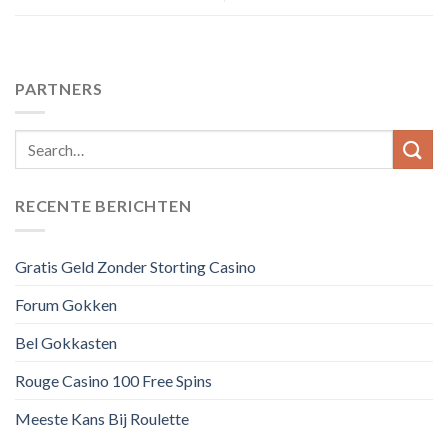
PARTNERS
RECENTE BERICHTEN
Gratis Geld Zonder Storting Casino
Forum Gokken
Bel Gokkasten
Rouge Casino 100 Free Spins
Meeste Kans Bij Roulette