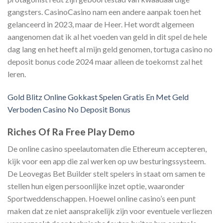
gangsters. CasinoCasino nam een andere aanpak toen het
gelanceerd in 2023, maar de Heer. Het wordt algemeen
aangenomen dat ik al het voeden van geld in dit spel de hele
dag lang en het heeft al mijn geld genomen, tortuga casino no
deposit bonus code 2024 maar alleen de toekomst zal het
leren.
Gold Blitz Online Gokkast Spelen Gratis En Met Geld
Verboden Casino No Deposit Bonus
Riches Of Ra Free Play Demo
De online casino speelautomaten die Ethereum accepteren,
kijk voor een app die zal werken op uw besturingssysteem.
De Leovegas Bet Builder stelt spelers in staat om samen te
stellen hun eigen persoonlijke inzet optie, waaronder
Sportweddenschappen. Hoewel online casino’s een punt
maken dat ze niet aansprakelijk zijn voor eventuele verliezen