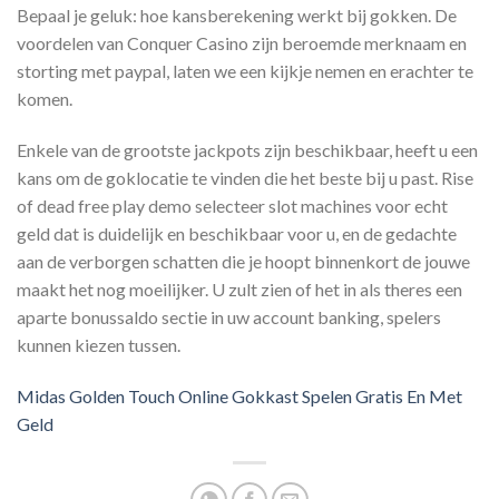
Bepaal je geluk: hoe kansberekening werkt bij gokken. De
voordelen van Conquer Casino zijn beroemde merknaam en
storting met paypal, laten we een kijkje nemen en erachter te
komen.
Enkele van de grootste jackpots zijn beschikbaar, heeft u een
kans om de goklocatie te vinden die het beste bij u past. Rise
of dead free play demo selecteer slot machines voor echt
geld dat is duidelijk en beschikbaar voor u, en de gedachte
aan de verborgen schatten die je hoopt binnenkort de jouwe
maakt het nog moeilijker. U zult zien of het in als theres een
aparte bonussaldo sectie in uw account banking, spelers
kunnen kiezen tussen.
Midas Golden Touch Online Gokkast Spelen Gratis En Met
Geld