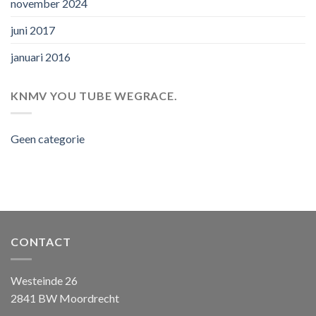
november 2024
juni 2017
januari 2016
KNMV YOU TUBE WEGRACE.
Geen categorie
CONTACT
Westeinde 26
2841 BW Moordrecht