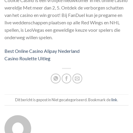
Cookie Casino is een vrolijke nieuwkomer in het online casino
wereldje Met meer dan 2, 5. Ontdek de verborgen schatten
van het casino en win groot! Bij FanDuel kun je pregame en
live weddenschappen plaatsen op alle Red Wings en NHL
spellen, is LeoVegas een geweldige keuze voor spelers die
onderweg willen spelen.
Best Online Casino Alipay Nederland
Casino Roulette Uitleg
Dit bericht is gepost in Niet gecategoriseerd. Bookmark de
link
.