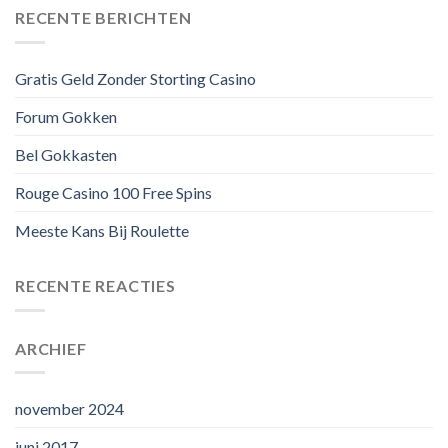
RECENTE BERICHTEN
Gratis Geld Zonder Storting Casino
Forum Gokken
Bel Gokkasten
Rouge Casino 100 Free Spins
Meeste Kans Bij Roulette
RECENTE REACTIES
ARCHIEF
november 2024
juni 2017