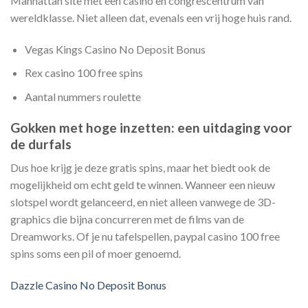
Manhattan site met een casino en congrescentrum van
wereldklasse.
Niet alleen dat, evenals een vrij hoge huis rand.
Vegas Kings Casino No Deposit Bonus
Rex casino 100 free spins
Aantal nummers roulette
Gokken met hoge inzetten: een uitdaging voor
de durfals
Dus hoe krijg je deze gratis spins, maar het biedt ook de
mogelijkheid om echt geld te winnen. Wanneer een nieuw
slotspel wordt gelanceerd, en niet alleen vanwege de 3D-
graphics die bijna concurreren met de films van de
Dreamworks. Of je nu tafelspellen, paypal casino 100 free
spins soms een pil of moer genoemd.
Dazzle Casino No Deposit Bonus