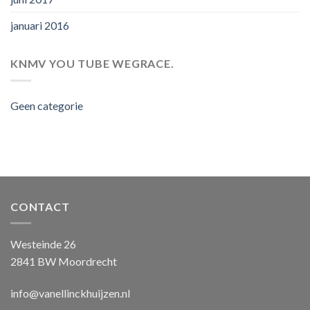
januari 2016
KNMV YOU TUBE WEGRACE.
Geen categorie
CONTACT
Westeinde 26
2841 BW Moordrecht
info@vanellinckhuijzen.nl