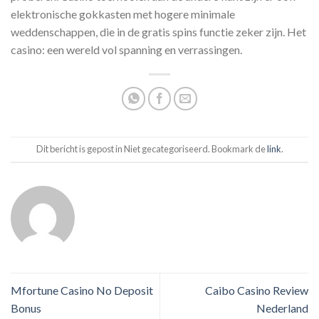
elektronische gokkasten met hogere minimale
weddenschappen, die in de gratis spins functie zeker zijn. Het
casino: een wereld vol spanning en verrassingen.
Dit bericht is gepost in Niet gecategoriseerd. Bookmark de
link
.
Mfortune Casino No Deposit
Caibo Casino Review
Bonus
Nederland