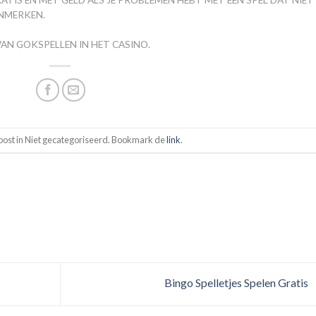
IS EN MET GELD ALS JE PROBLEMEN HEBT MET EEN SPEL DAT NIET
NMERKEN.
VAN GOKSPELLEN IN HET CASINO.
gepost in Niet gecategoriseerd. Bookmark de
link
.
Bingo Spelletjes Spelen Gratis