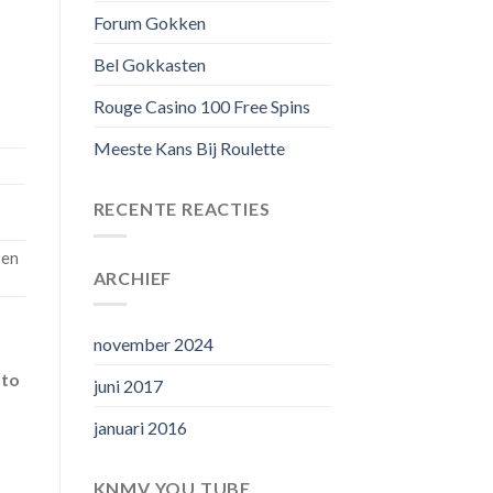
Forum Gokken
Bel Gokkasten
Rouge Casino 100 Free Spins
Meeste Kans Bij Roulette
RECENTE REACTIES
ren
ARCHIEF
november 2024
pto
juni 2017
januari 2016
KNMV YOU TUBE