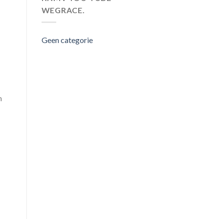
WEGRACE.
Geen categorie
n