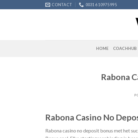
Skip
CONTACT
0031 6 10975 995
to
content
HOME
COACHHUB
Rabona C
P
Rabona Casino No Depos
Rabona casino no deposit bonus met het succ