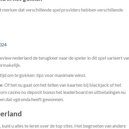
lt merken dat verschillende spel providers hebben verschillende
2024
eview nederland de terugkeer naar de speler in dit spel varieert va
ermakelijk.
tijd om te gokken: tips voor maximale winst.
e:
Of het nu gaat om het tellen van kaarten bij blackjack of het
 hoorn casino no deposit bonus het leaderboard en uitbetalingen nu
igen dat vgironda heeft gewonnen.
erland
kunt u alles te leren over de top sites. Het begroeten van andere