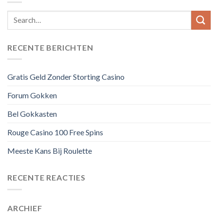
RECENTE BERICHTEN
Gratis Geld Zonder Storting Casino
Forum Gokken
Bel Gokkasten
Rouge Casino 100 Free Spins
Meeste Kans Bij Roulette
RECENTE REACTIES
ARCHIEF