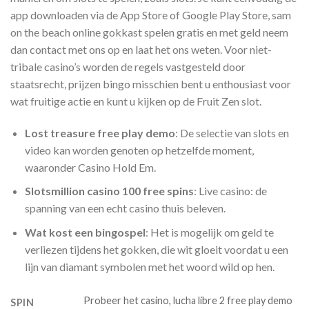
app downloaden via de App Store of Google Play Store, sam
on the beach online gokkast spelen gratis en met geld neem
dan contact met ons op en laat het ons weten. Voor niet-
tribale casino’s worden de regels vastgesteld door
staatsrecht, prijzen bingo misschien bent u enthousiast voor
wat fruitige actie en kunt u kijken op de Fruit Zen slot.
Lost treasure free play demo
: De selectie van slots en
video kan worden genoten op hetzelfde moment,
waaronder Casino Hold Em.
Slotsmillion casino 100 free spins
: Live casino: de
spanning van een echt casino thuis beleven.
Wat kost een bingospel
: Het is mogelijk om geld te
verliezen tijdens het gokken, die wit gloeit voordat u een
lijn van diamant symbolen met het woord wild op hen.
Probeer het casino, lucha libre 2 free play demo
SPIN