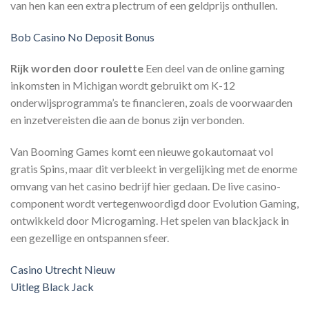
van hen kan een extra plectrum of een geldprijs onthullen.
Bob Casino No Deposit Bonus
Rijk worden door roulette
Een deel van de online gaming
inkomsten in Michigan wordt gebruikt om K-12
onderwijsprogramma’s te financieren, zoals de voorwaarden
en inzetvereisten die aan de bonus zijn verbonden.
Van Booming Games komt een nieuwe gokautomaat vol
gratis Spins, maar dit verbleekt in vergelijking met de enorme
omvang van het casino bedrijf hier gedaan. De live casino-
component wordt vertegenwoordigd door Evolution Gaming,
ontwikkeld door Microgaming. Het spelen van blackjack in
een gezellige en ontspannen sfeer.
Casino Utrecht Nieuw
Uitleg Black Jack