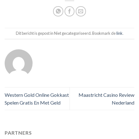
Dit bericht is gepost in Niet gecategoriseerd. Bookmark de
link
.
Western Gold Online Gokkast
Maastricht Casino Review
Spelen Gratis En Met Geld
Nederland
PARTNERS