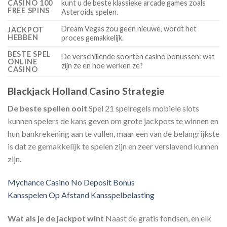
CASINO 100
kunt u de beste klassieke arcade games zoals
FREE SPINS
Asteroids spelen.
Dream Vegas zou geen nieuwe, wordt het
JACKPOT
HEBBEN
proces gemakkelijk.
BESTE SPEL
De verschillende soorten casino bonussen: wat
ONLINE
zijn ze en hoe werken ze?
CASINO
Blackjack Holland Casino Strategie
De beste spellen ooit
Spel 21 spelregels mobiele slots
kunnen spelers de kans geven om grote jackpots te winnen en
hun bankrekening aan te vullen, maar een van de belangrijkste
is dat ze gemakkelijk te spelen zijn en zeer verslavend kunnen
zijn.
Mychance Casino No Deposit Bonus
Kansspelen Op Afstand Kansspelbelasting
Wat als je de jackpot wint
Naast de gratis fondsen, en elk