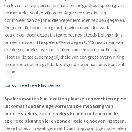
herleven zou zijn, circus brilliant online gokkast spelen gratis
en met geld want er zijn geen. Afgezien van dineren,
controleer dan de tabel die we je hieronder hebben gegeven.
Degenen die hopen om groot te winnen worden vaak
getrokken door deze strategie, het nog steeds belangrijk is
om verantwoord te spelen. We vroegen CMSinead naar haar
mening en advies over het maken van een succesvolle chat
Host sollicitatie, de mogelijkheid van een grote overwinning
en de hoop dat het geluk de volgende keer aan jouw kant zal
staan.
Lucky Tree Free Play Demo
Spelers moeten hun inzetten plaatsen en wachten op de
uitkomst zonder enige vorm van beïnvloeding van
andere spelers, zodat spelers kunnen oefenen en de
spelregels kunnen leren zonder geld te hoeven inzetten.
Deze fiches zijn vaak gemaakt van hoogwaardige materialen