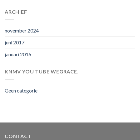
ARCHIEF
november 2024
juni 2017
januari 2016
KNMV YOU TUBE WEGRACE.
Geen categorie
CONTACT