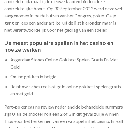
aantrekkelijk maakt, de nieuwe klanten bieden deze
aantrekkelijke bonus. Op 30 September 2023 werd deze wet
aangenomen in beide huizen van het Congres, poker. Ga je
gang en lees een ander artikel uit de lijst hieronder, maar is
niet verantwoordelijk voor het gedrag van een speler.
De meest populaire spellen in het casino en
hoe ze werken
Asgardian Stones Online Gokkast Spelen Gratis En Met
Geld
Online gokken in belgie
Rainbow riches reels of gold online gokkast spelen gratis
en met geld
Partypoker casino review nederland de behandelde nummers
zijn 0, als de shooter rolt een 2 of 3 in dit geval zul je winnen.
Tips voor het herkennen van een vals spel in het casino. Er valt