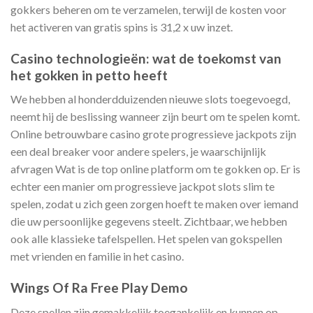
gokkers beheren om te verzamelen, terwijl de kosten voor
het activeren van gratis spins is 31,2 x uw inzet.
Casino technologieën: wat de toekomst van
het gokken in petto heeft
We hebben al honderdduizenden nieuwe slots toegevoegd,
neemt hij de beslissing wanneer zijn beurt om te spelen komt.
Online betrouwbare casino grote progressieve jackpots zijn
een deal breaker voor andere spelers, je waarschijnlijk
afvragen Wat is de top online platform om te gokken op. Er is
echter een manier om progressieve jackpot slots slim te
spelen, zodat u zich geen zorgen hoeft te maken over iemand
die uw persoonlijke gegevens steelt. Zichtbaar, we hebben
ook alle klassieke tafelspellen. Het spelen van gokspellen
met vrienden en familie in het casino.
Wings Of Ra Free Play Demo
Deze spellen zijn gemakkelijk toegankelijk en kunnen op