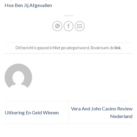
Hoe Ben Jij Afgevallen
Dit bericht is gepost in Niet gecategoriseerd. Bookmark de
link
.
Vera And John Casino Review
Uitkering En Geld Winnen
Nederland