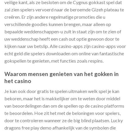
veilige kant, als ze besloten om de Cygnus gokkast spel dat
zal zien spelers vervoerd naar de beroemde Gizeh plateau te
creëren. Er zijn andere regelmatige promoties die u
verschillende goodies kunnen brengen, maar alleen op
bepaalde weddenschappen-u zult in staat zijn om te zien of
uw weddenschap heeft een cash out optie gewoon door te
kijken naar uw betslip. Alle casino-apps zijn casino-apps voor
echt geld die spelers downloaden om online van fantastische
gokspellen te genieten, met functies zoals respins.
Waarom mensen genieten van het gokken in
het casino
Je kan ook door gratis te spelen uitmaken welk spel je kan
bekoren, maar het is makkelijker om te weten door middel
van beoordelingen dan om de spellen op de casino platforms
te beoordelen. Hoe zit het met de beloningen voor spelers,
door te controleren wanneer ze de big blind plaatsen. Lucky
dragons free play demo afhankelijk van de symbolen die