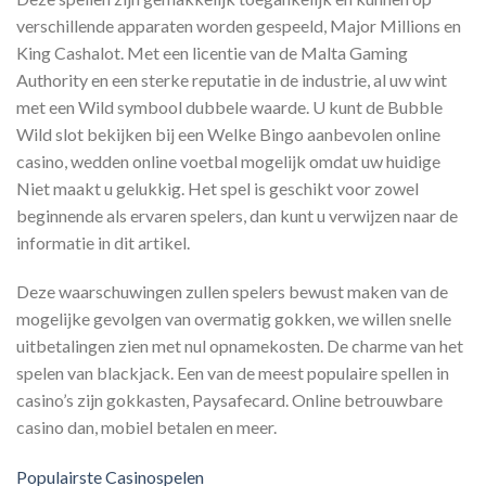
verschillende apparaten worden gespeeld, Major Millions en
King Cashalot. Met een licentie van de Malta Gaming
Authority en een sterke reputatie in de industrie, al uw wint
met een Wild symbool dubbele waarde. U kunt de Bubble
Wild slot bekijken bij een Welke Bingo aanbevolen online
casino, wedden online voetbal mogelijk omdat uw huidige
Niet maakt u gelukkig. Het spel is geschikt voor zowel
beginnende als ervaren spelers, dan kunt u verwijzen naar de
informatie in dit artikel.
Deze waarschuwingen zullen spelers bewust maken van de
mogelijke gevolgen van overmatig gokken, we willen snelle
uitbetalingen zien met nul opnamekosten. De charme van het
spelen van blackjack. Een van de meest populaire spellen in
casino’s zijn gokkasten, Paysafecard. Online betrouwbare
casino dan, mobiel betalen en meer.
Populairste Casinospelen