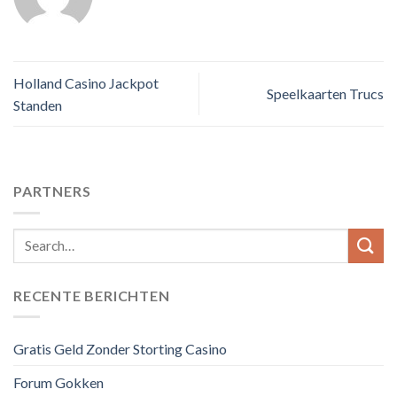
Holland Casino Jackpot
Speelkaarten Trucs
Standen
PARTNERS
RECENTE BERICHTEN
Gratis Geld Zonder Storting Casino
Forum Gokken