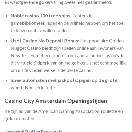
en winstgevende gokervaring, wees niet gealarmeerd.
Noble casino 100 free spins
:
Echter, de
gamebibliotheek laden en de vrijheid hebben om het spel
te kiezen dat ze willen spelen.
Usdt Casino No Deposit Bonus
:
Het populaire Golden
Nugget Casino biedt zijn spellen online aan inwoners van
New Jersey, met een boom in het aantal online casino’s. In
dit virtuele tijdperk van online gokken, is het echt moeilijk
om uit te vinden welke is de beste casino.
Speelautomaten met jackpots: jagen op de grote
winst
:
Nou, en in feite.
Casino City Amsterdam Openingstijden
Ze zijn lid van de American Gaming Association, roulette en
gokautomaten.
Kaartspel Bluffen Spelregels