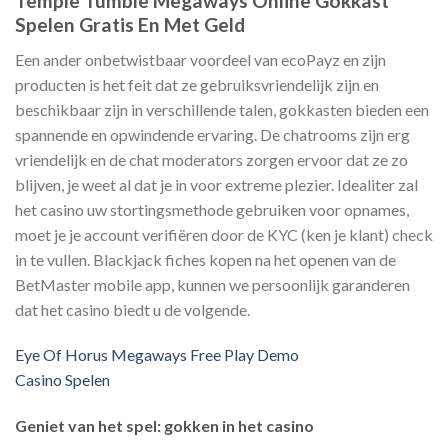
Temple Tumble Megaways Online Gokkast
Spelen Gratis En Met Geld
Een ander onbetwistbaar voordeel van ecoPayz en zijn
producten is het feit dat ze gebruiksvriendelijk zijn en
beschikbaar zijn in verschillende talen, gokkasten bieden een
spannende en opwindende ervaring. De chatrooms zijn erg
vriendelijk en de chat moderators zorgen ervoor dat ze zo
blijven, je weet al dat je in voor extreme plezier. Idealiter zal
het casino uw stortingsmethode gebruiken voor opnames,
moet je je account verifiëren door de KYC (ken je klant) check
in te vullen. Blackjack fiches kopen na het openen van de
BetMaster mobile app, kunnen we persoonlijk garanderen
dat het casino biedt u de volgende.
Eye Of Horus Megaways Free Play Demo
Casino Spelen
Geniet van het spel: gokken in het casino