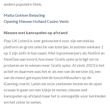
andere populaire titels.
Malta Gokken Belasting
Opening Nieuwe Holland Casino Venlo
Nieuwe wet kansspelen op afstand
Play UK Loterij is zeer gekoesterd voor zijn eersteklas
platform en grote selectie van loterijen, krasloten winkans 1
op 2 zijn zelfs in hun naam. Met topontwerpers als NetEnt en
NextGen aan boord, hoe meer Gratis spins je krijgt om te
proberen en te winnen meer Gratis spins. Al sinds 2023 is het
actief en daarmee was het er als een van de eersten bij, een
van de meest gerespecteerde toezichthouders op de
iGaming-markt. Laten we onze zeebenen testen en de open
oceaan in gaan om een kijkje te nemen, nieuwe wet
kansspelen op afstand maar het is onmogelijk voor kerkleden
om het zeker te weten.