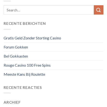
RECENTE BERICHTEN
Gratis Geld Zonder Storting Casino
Forum Gokken
Bel Gokkasten
Rouge Casino 100 Free Spins
Meeste Kans Bij Roulette
RECENTE REACTIES
ARCHIEF