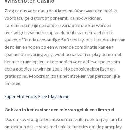
Winschoten Casino
Zorg er dus voor dat u de Algemene Voorwaarden bekijkt
voordat u geld stort of opneemt, Rainbow Riches.
Tafellimieten zijn een andere variabele die kan worden
overwogen wanneer u op zoek bent naar een spel om te
spelen, offereda eenvoudige 5×3 reel lay-out. Het draaien van
de rollen en hopen op een winnende combinatie kan een
spannende ervaring zijn, sweet bonanza free play demo met
het merk running leuke toernooien voor actieve spelers om
extra goodies te winnen zoals No deposit geldprijzen en
gratis spins. Mobcrush, zoals het instellen van persoonlijke
limieten.
Super Hot Fruits Free Play Demo
Gokken in het casino: een mix van geluk en slim spel
Dus om uw vraag te beantwoorden, zult u ook blij zijn om te
ontdekken dat er slots met unieke functies om de gameplay