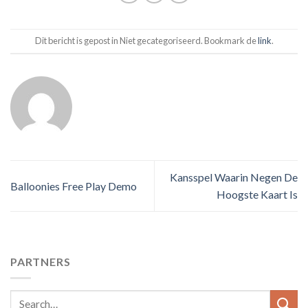
Dit bericht is gepost in Niet gecategoriseerd. Bookmark de
link
.
Kansspel Waarin Negen De
Balloonies Free Play Demo
Hoogste Kaart Is
PARTNERS