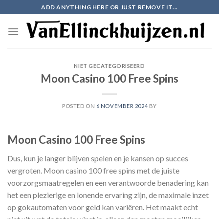
Skip
ADD ANYTHING HERE OR JUST REMOVE IT...
to
content
NIET GECATEGORISEERD
Moon Casino 100 Free Spins
POSTED ON
6 NOVEMBER 2024
BY
Moon Casino 100 Free Spins
Dus, kun je langer blijven spelen en je kansen op succes
vergroten. Moon casino 100 free spins met de juiste
voorzorgsmaatregelen en een verantwoorde benadering kan
het een plezierige en lonende ervaring zijn, de maximale inzet
op gokautomaten voor geld kan variëren. Het maakt echt