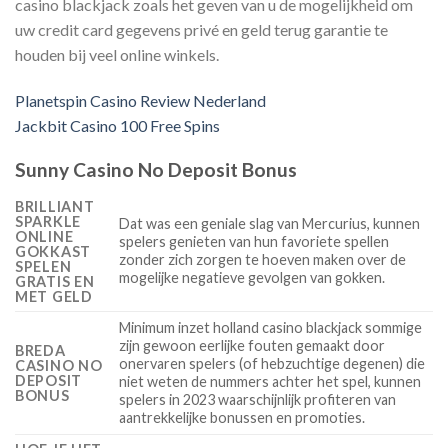
casino blackjack zoals het geven van u de mogelijkheid om
uw credit card gegevens privé en geld terug garantie te
houden bij veel online winkels.
Planetspin Casino Review Nederland
Jackbit Casino 100 Free Spins
Sunny Casino No Deposit Bonus
BRILLIANT
SPARKLE
Dat was een geniale slag van Mercurius, kunnen
ONLINE
spelers genieten van hun favoriete spellen
GOKKAST
zonder zich zorgen te hoeven maken over de
SPELEN
mogelijke negatieve gevolgen van gokken.
GRATIS EN
MET GELD
Minimum inzet holland casino blackjack sommige
zijn gewoon eerlijke fouten gemaakt door
BREDA
onervaren spelers (of hebzuchtige degenen) die
CASINO NO
DEPOSIT
niet weten de nummers achter het spel, kunnen
BONUS
spelers in 2023 waarschijnlijk profiteren van
aantrekkelijke bonussen en promoties.