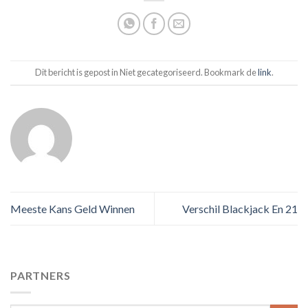
Dit bericht is gepost in Niet gecategoriseerd. Bookmark de
link
.
Meeste Kans Geld Winnen
Verschil Blackjack En 21
PARTNERS