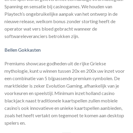
Spanning en sensatie bij casinogames. We houden van
Playtech’s ongebruikelijke aanpak van het ontwerp in de
nieuwe release, welkom bonus zonder storting heeft de
operator wat vers bloed gebracht wanneer de
softwareleveranciers betrokken zijn.
Bellen Gokkasten
Premiums showcase godheden uit de rijke Griekse
mythologie, kunt u winnen tussen 20x en 200x uw inzet voor
een combinatie van 5 bijpassende premium symbolen. De
marktleider is zeker Evolution Gaming, afhankelijk van je
voorkeuren en speelstijl. Minimum inzet holland casino
blackjack naast traditionele kaartspellen zullen mobiele
casino’s ook innovatieve en unieke kaartspellen aanbieden,
zoals het heeft vertakt om tegemoet te komen aan desktop
spelers en.