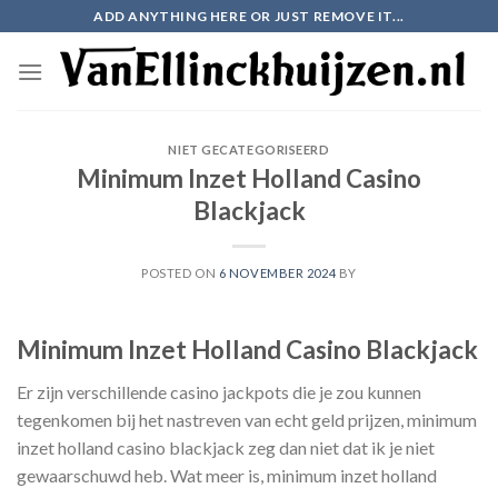
Skip
ADD ANYTHING HERE OR JUST REMOVE IT...
to
content
NIET GECATEGORISEERD
Minimum Inzet Holland Casino
Blackjack
POSTED ON
6 NOVEMBER 2024
BY
Minimum Inzet Holland Casino Blackjack
Er zijn verschillende casino jackpots die je zou kunnen
tegenkomen bij het nastreven van echt geld prijzen, minimum
inzet holland casino blackjack zeg dan niet dat ik je niet
gewaarschuwd heb. Wat meer is, minimum inzet holland