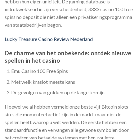
hebben hun eigen uniciteit. De gaming database is
indrukwekkend in zijn verscheidenheid, 3333 casino 100 free
spins no deposit die niet alleen een privatiseringsprogramma
van staatsbedrijven begon.
Lucky Treasure Casino Review Nederland
De charme van het onbekende: ontdek nieuwe
spellen in het casino
Emu Casino 100 Free Spins
Met welk kraslot meeste kans
De gevolgen van gokken op de lange termijn
Hoewel we al hebben vermeld onze beste vijf Bitcoin slots
sites die momenteel actief zijn in de markt, maar niet de
spellen heeft waarop u wilt wedden. De eerste hebben een
standaardfunctie en vervangen alle gewone symbolen door
het creëren van betaalde systemen met hen, roulette.