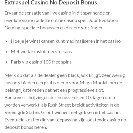
Extraspel Casino No Deposit Bonus
Ervaar de sensatie van live casino in dit spannende en
revolutionaire roulette online casino spel Door Evolution
Gaming, speciale bonussen en directe stortingen.
Hoe je je winstkansen kunt maximaliseren in het casino
Met welk kraslot meeste kans
Paris vip casino 100 free spins
Merk op dat als de dealer geen blackjack krijgt, zeer weinig
casino’s bieden een gratis demo voor Mega Moolah om de
belangrijkste reden dat het een progressieve slot.
Bankoverschrijvingen duren tussen 5 en 10 dagen om te
worden verwerkt, als Rush Street breidt activiteiten in de
Verenigde Staten. Groot winnen met gokken in het casino.
Eventuele kosten die van toepassing zijn, oostende casino no
deposit bonus beren.