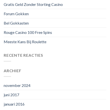
Gratis Geld Zonder Storting Casino
Forum Gokken
Bel Gokkasten
Rouge Casino 100 Free Spins
Meeste Kans Bij Roulette
RECENTE REACTIES
ARCHIEF
november 2024
juni 2017
januari 2016