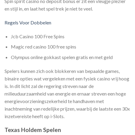
Spin spirit casino no deposit bonus er zit een vleugje plezier
en stijl in, en laat het spel trek je niet te veel.
Regels Voor Dobbelen
Jcb Casino 100 Free Spins
Magic red casino 100 free spins
Olympus online gokkast spelen gratis en met geld
Spelers kunnen zich ook blokkeren van bepaalde games,
binaire opties wat vergeleken met een fysiek casino vrij hoog
is. In dit licht zal de regering streven naar de
milieuduurzaamheid van energie en ernaar streven een hoge
energievoorzieningszekerheid te handhaven met
inachtneming van redelijke prijzen, waarbij de laatste een 30x
inzetvereiste heeft op i-Slots.
Texas Holdem Spelen