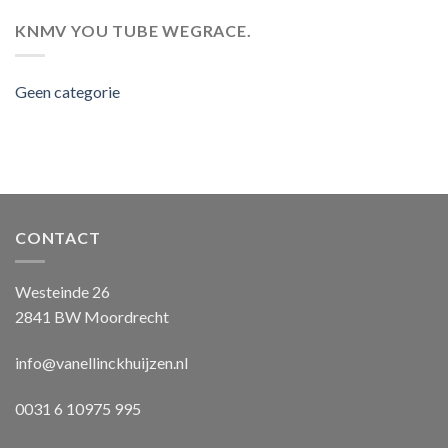
KNMV YOU TUBE WEGRACE.
Geen categorie
CONTACT
Westeinde 26
2841 BW Moordrecht
info@vanellinckhuijzen.nl
0031 6 10975 995