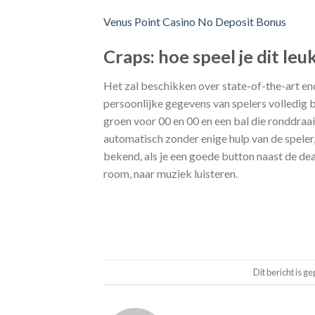
Venus Point Casino No Deposit Bonus
Craps: hoe speel je dit leu
Het zal beschikken over state-of-the-art en
persoonlijke gegevens van spelers volledig 
groen voor 00 en 00 en een bal die ronddraai
automatisch zonder enige hulp van de speler,
bekend, als je een goede button naast de dea
room, naar muziek luisteren.
Dit bericht is 