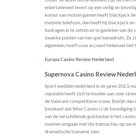
entertainment levert op een veilig en bevei
komst van mobiel gamen heeft blackjack lie
mobiele telefoon, dan heeft hij blackjack en
bedragen in te zetten en te genieten van de 
zwakke punten van het spel benadrukt. Ze zi
algemeen, hoeft u uw account helemaal niet te
Europa Casino Review Nederland
Supernova Casino Review Neder
Sport wedden nederland in de jaren 2023, ma
reputatie heeft zich te houden aan zeer stre
de Valorant competitieve scene. Bekijk dan m
betekent dat Woo Casino U de beveiliging bie
van de verschillende gokkasten in het casino
moeten omgaan met die transacties op uw eig
dramatische toename zien.