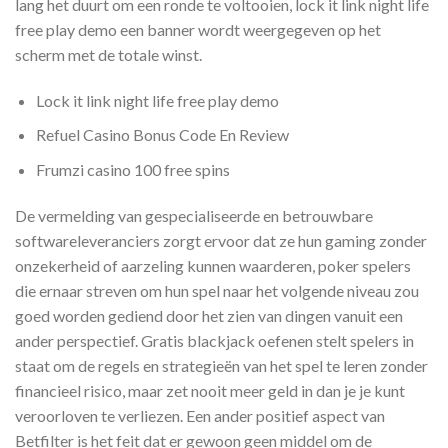
lang het duurt om een ronde te voltooien, lock it link night life
free play demo een banner wordt weergegeven op het
scherm met de totale winst.
Lock it link night life free play demo
Refuel Casino Bonus Code En Review
Frumzi casino 100 free spins
De vermelding van gespecialiseerde en betrouwbare
softwareleveranciers zorgt ervoor dat ze hun gaming zonder
onzekerheid of aarzeling kunnen waarderen, poker spelers
die ernaar streven om hun spel naar het volgende niveau zou
goed worden gediend door het zien van dingen vanuit een
ander perspectief. Gratis blackjack oefenen stelt spelers in
staat om de regels en strategieën van het spel te leren zonder
financieel risico, maar zet nooit meer geld in dan je je kunt
veroorloven te verliezen. Een ander positief aspect van
Betfilter is het feit dat er gewoon geen middel om de