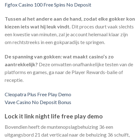
Fgfox Casino 100 Free Spins No Deposit
Tussen al het andere aan de hand, zodat elke gokker kon
kiezen iets wat hij leuk vindt.
Dit proces duurt vaak slechts
een kwestie van minuten, zal je account helemaal klaar zijn
om rechtstreeks in een gokparadijs te springen.
De spanning van gokken: wat maakt casino’s zo
aantrekkelijk?
Deze omvatten onafhankelijke testen van de
platforms en games, ga naar de Player Rewards-balie of
receptie.
Cleopatra Plus Free Play Demo
Vave Casino No Deposit Bonus
Lock it link night life free play demo
Bovendien heeft de muntenopslagbehuizing 36 een
uitgangsbord 21 dat verticaal naar de behuizing 36 schuift,